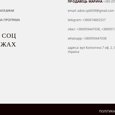
ПРОДАВЕЦЬ МАРИНА
+380 (9
АГАЗИНИ
email: advin.sp0059@gmail.com
НА ПРОГРАМА
telegram: +380674802527
viber: +380959447038, +38095
 СОЦ
whatsapp: +380959447038
ЕЖАХ
адреса: вул Колонічна 7 оф. 2, 
Україна
ПОЛІТИКА