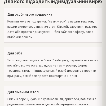
Для кого підходить індивідуальний виріб
Для особливого подарунка
Коли ви хочете подарунок “не як у всіх”: з вашим текстом,
вашим символом, вашим змістом. Ювілей, заручини, важлива
дата або просто доказ уваги — без зайвого пафосу, але з
глибоким сенсом.
Для себе
Якщо ви давно шукаєте “свою” каблучку, сережки чи кулон і
постійно відчуваєте, що щось не так — розмір, форма,
товщина, стиль — індивідуальний виріб дозволяє створити
прикрасу, в якій вам просто комфортно щодня.
Для сімейної історії
Сімейні персні, кулони з гравіюванням, прикраси, пов’язані з
родинними символами — це спосіб передати історію з