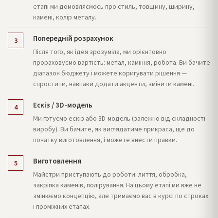
етапі ми домовляємось про стиль, товщину, ширину,
камені, колір металу.
Попередній розрахунок
3
Після того, як ідея зрозуміла, ми орієнтовно
прораховуємо вартість: метал, каміння, робота. Ви бачите
діапазон бюджету і можете коригувати рішення —
спростити, навпаки додати акценти, змінити камені.
Ескіз / 3D-модель
4
Ми готуємо ескіз або 3D-модель (залежно від складності
виробу). Ви бачите, як виглядатиме прикраса, ще до
початку виготовлення, і можете внести правки.
Виготовлення
5
Майстри приступають до роботи: лиття, обробка,
закріпка каменів, полірування. На цьому етапі ми вже не
змінюємо концепцію, але тримаємо вас в курсі по строках
і проміжних етапах.