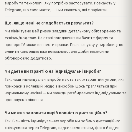
виробу та технології, яку потрібно застосувати. Розкажіть у
Telegram, що саме маєте, — і ми скажемо, які є варіанти.
Що, якщо мені не сподобається результат?
Ми мінімізуємо цей ризик завдяки детальному обговоренню та
ескізам/моделям. На етапі погодження ви бачите форму та
пропорції й можете внести правки. Після запуску у виробництво
змінити концепцію вже неможливо, але дрібні нюанси ми
обговорюємо додатково.
Чи даєте ви гарантію на індивідуальні вироби?
Так, наші індивідуальні вироби мають такі ж гарантійні умови, як і
прикраси з колекцій. Якщо з виробом щось трапляється при
нормальному носінні — ми завжди розбираємося індивідуально та
пропонуємо рішення.
Чи можна замовити виріб повністю дистанційно?
Так. Більшість індивідуальних виробів ми робимо дистанційно:
спілкуємося через Telegram, надсилаємо ескізи, фото й відео.