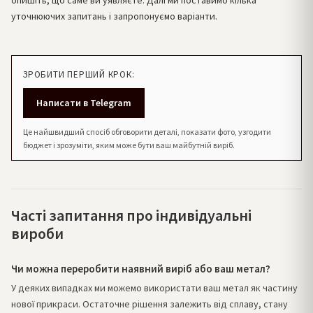
опишіть, що саме ви уявляєте. Далі ми поставимо кілька
уточнюючих запитань і запропонуємо варіанти.
ЗРОБИТИ ПЕРШИЙ КРОК:
Написати в Telegram
Це найшвидший спосіб обговорити деталі, показати фото, узгодити
бюджет і зрозуміти, яким може бути ваш майбутній виріб.
Часті запитання про індивідуальні
вироби
Чи можна переробити наявний виріб або ваш метал?
У деяких випадках ми можемо використати ваш метал як частину
нової прикраси. Остаточне рішення залежить від сплаву, стану