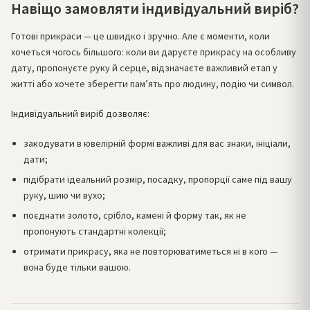
Навіщо замовляти індивідуальний виріб?
Готові прикраси — це швидко і зручно. Але є моменти, коли
хочеться чогось більшого: коли ви даруєте прикрасу на особливу
дату, пропонуєте руку й серце, відзначаєте важливий етап у
житті або хочете зберегти памʼять про людину, подію чи символ.
Індивідуальний виріб дозволяє:
закодувати в ювелірній формі важливі для вас знаки, ініціали,
дати;
підібрати ідеальний розмір, посадку, пропорції саме під вашу
руку, шию чи вухо;
поєднати золото, срібло, камені й форму так, як не
пропонують стандартні колекції;
отримати прикрасу, яка не повторюватиметься ні в кого —
вона буде тільки вашою.