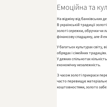
Емоційна та ку
На відміну від банківських д
В українській традиції золо
золоті сережки, обручки чи л
фінансову спадщину, але й ем
У багатьох культурах світу, в
обрядах і сімейних традиціях
У деяких спільнотах кількість
економічну незалежність.
З часом золоті прикраси пере
часто перевищує матеріальну
коштовностями, золото забез