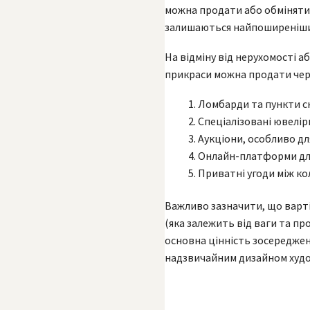
можна продати або обміняти н
залишаються найпоширеніши
На відміну від нерухомості а
прикраси можна продати чер
Ломбарди та пункти с
Спеціалізовані ювелі
Аукціони, особливо дл
Онлайн-платформи дл
Приватні угоди між к
Важливо зазначити, що варті
(яка залежить від ваги та пр
основна цінність зосереджена
надзвичайним дизайном худо