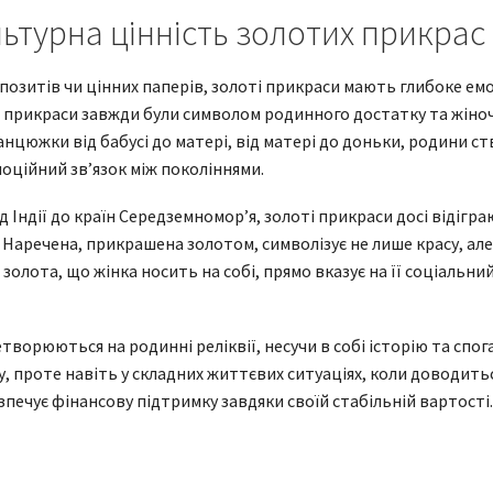
льтурна цінність золотих прикрас
епозитів чи цінних паперів, золоті прикраси мають глибоке ем
ті прикраси завжди були символом родинного достатку та жін
анцюжки від бабусі до матері, від матері до доньки, родини 
оційний зв’язок між поколіннями.
ід Індії до країн Середземномор’я, золоті прикраси досі відігр
. Наречена, прикрашена золотом, символізує не лише красу, ал
 золота, що жінка носить на собі, прямо вказує на її соціальний
творюються на родинні реліквії, несучи в собі історію та спог
, проте навіть у складних життєвих ситуаціях, коли доводит
печує фінансову підтримку завдяки своїй стабільній вартості.