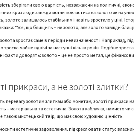
ість зберігати свою вартість, незважаючи на політичні, економ
ічних криз люди завжди могли покластися на золото як на уні
, золото залишалось стабільним і навіть зростало у ціні. Іст
казки: “Усе, що блищить – не золото, але золото завжди блищ
олота зростає саме в періоди невизначеності. Наприклад, під 
о зросла майже вдвічі за наступні кілька років. Подібне зроста
чні факти доводять: золото – це не просто метал, це фінансови
і прикраси, а не золоті злитки?
ть перевагу золотим злиткам або монетам, золоті прикраси ма
ть – матеріальна та естетична. Золота каблучка, намисто чи 
це також мистецький твір, що має свою художню цінність.
носити естетичне задоволення, підкреслювати статус власник