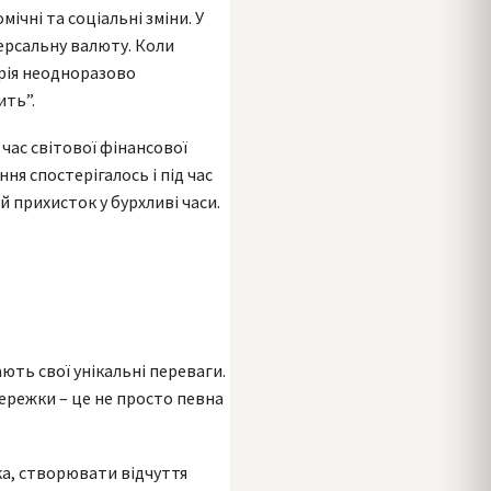
ічні та соціальні зміни. У
версальну валюту. Коли
орія неодноразово
ить”.
час світової фінансової
ння спостерігалось і під час
й прихисток у бурхливі часи.
ють свої унікальні переваги.
сережки – це не просто певна
а, створювати відчуття