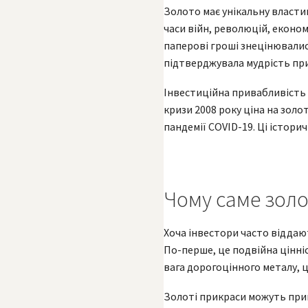
Золото має унікальну властив
часи війн, революцій, економ
паперові гроші знецінювались
підтверджувала мудрість при
Інвестиційна привабливість з
кризи 2008 року ціна на золот
пандемії COVID-19. Ці істори
Чому саме золот
Хоча інвестори часто віддаю
По-перше, це подвійна цінніс
вага дорогоцінного металу, 
Золоті прикраси можуть при