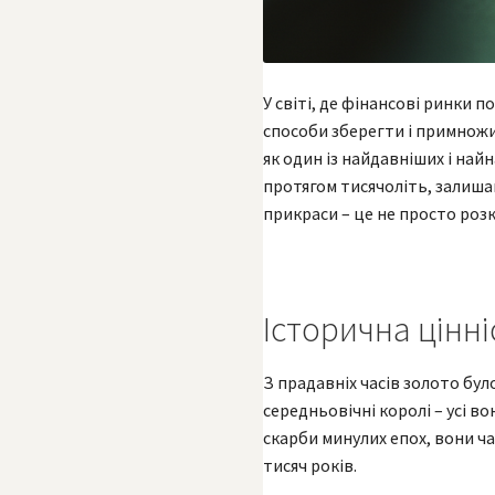
У світі, де фінансові ринки 
способи зберегти і примножи
як один із найдавніших і на
протягом тисячоліть, залиша
прикраси – це не просто розк
Історична цінні
З прадавніх часів золото бул
середньовічні королі – усі 
скарби минулих епох, вони ча
тисяч років.