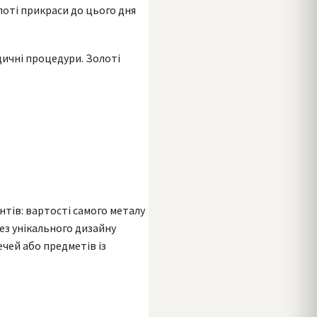
лоті прикраси до цього дня
дичні процедури. Золоті
тів: вартості самого металу
ез унікального дизайну
ечей або предметів із