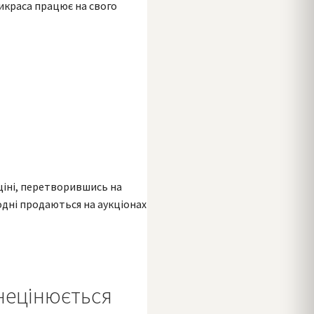
рикраса працює на свого
 ціні, перетворившись на
годні продаються на аукціонах
знецінюється