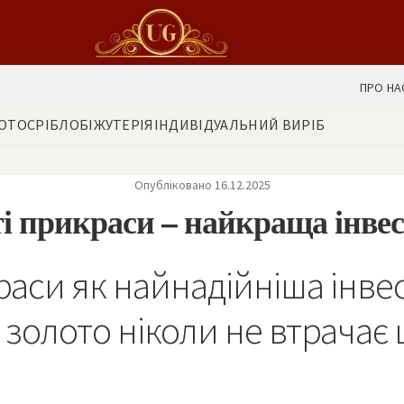
ПРО НА
ОТО
СРІБЛО
БІЖУТЕРІЯ
ІНДИВІДУАЛЬНИЙ ВИРІБ
Опубліковано 16.12.2025
і прикраси – найкраща інве
раси як найнадійніша інве
золото ніколи не втрачає 