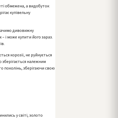
еті обмежена, а видобуток
рігає купівельну
обачимо дивовижну
 – і може купити його зараз.
ів.
ться корозії, не руйнується
що зберігається належним
то поколінь, зберігаючи свою
инились у світі, золото