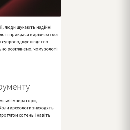
ії, люди шукають надійні
олоті прикраси вирізняються
ал супроводжує людство
ьно розглянемо, чому золоті
трументу
мські імператори,
 Коли археологи знаходять
протягом сотень і навіть