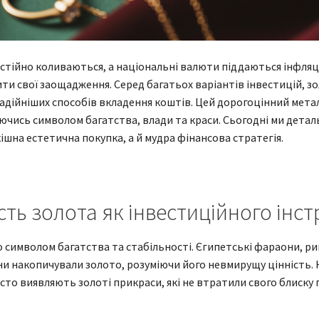
постійно коливаються, а національні валюти піддаються інфляц
ти свої заощадження. Серед багатьох варіантів інвестицій, з
йнадійніших способів вкладення коштів. Цей дорогоцінний мет
ючись символом багатства, влади та краси. Сьогодні ми детал
ішна естетична покупка, а й мудра фінансова стратегія.
сть золота як інвестиційного інс
о символом багатства та стабільності. Єгипетські фараони, ри
вони накопичували золото, розуміючи його невмирущу цінність.
сто виявляють золоті прикраси, які не втратили свого блиску 