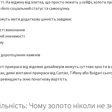
і. На відміну від злитка, що просто лежить у сейфі, золота п
його соціальний статус та самооцінку.
можуть мати додаткову цінність завдяки:
сті виконання
ній значимості
му
 дорогоцінних каменів
оті прикраси від відомих дизайнерів можуть суттєво зрости в
, деякі вінтажні прикраси від Cartier, Tiffany або Bulgari сьо
 перевищують їхню початкову вартість.
ільність: Чому золото ніколи не 