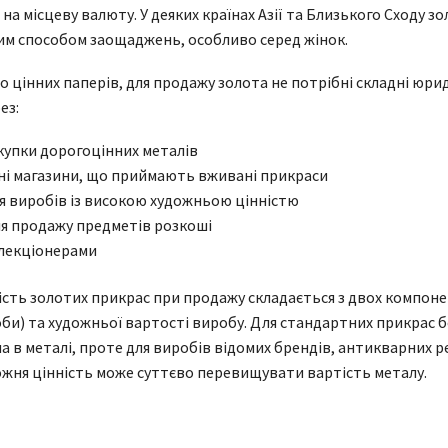
а місцеву валюту. У деяких країнах Азії та Близького Сходу зо
м способом заощаджень, особливо серед жінок.
бо цінних паперів, для продажу золота не потрібні складні юри
ез:
купки дорогоцінних металів
рні магазини, що приймають вживані прикраси
я виробів із високою художньою цінністю
я продажу предметів розкоші
олекціонерами
сть золотих прикрас при продажу складається з двох компонен
оби) та художньої вартості виробу. Для стандартних прикрас б
 в металі, проте для виробів відомих брендів, антикварних р
жня цінність може суттєво перевищувати вартість металу.