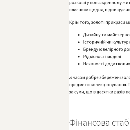
розкоші у повсякденному житт
власника щодня, підвищуючи 
Крім того, золоті прикраси 
Дизайну та майстерно
Історичній чи культур
Бренду ювелірного до
Рідкісності моделі
Наявності додаткових
З часом добре збережені зол
предмети колекціонування. Так
за суми, що в десятки разів
Фінансова стаб