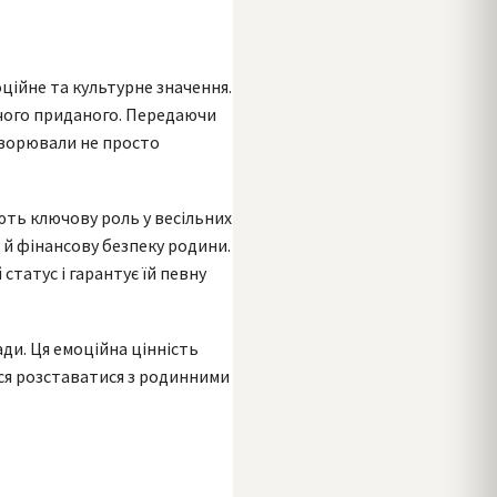
оційне та культурне значення.
очого приданого. Передаючи
створювали не просто
ають ключову роль у весільних
е й фінансову безпеку родини.
 статус і гарантує їй певну
ади. Ця емоційна цінність
ься розставатися з родинними