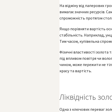
На відміну від паперових гр
вимагає значних ресурсів. С
спроможність протягом столі
Якщо порівняти вартість осн
стабільність. Наприклад, унц
Тим часом, купівельна спромо
Фізичні властивості золота т
під впливом повітря чи волог
чином, може пережити не тіл
красу та вартість.
Ліквідність зол
Одна з ключових переваг золот