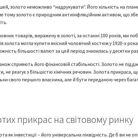
ошей, золото неможливо “надрукувати”. Його кількість на план
аме тому золото є природним антиінфляційним активом, що збе
ть.
овних товарів, виражену в золоті, за останні 100 років, ми п
ія золота могла купити якісний чоловічий костюм у 1920-х роках
жність більшості валют за цей період знизилась у десятки раз
акож сприяють його фінансовій стабільності. Золото не піддає
и, не реагує з більшістю хімічних речовин. Золота прикраса, 
ьки свого першого власника, але й бути переданою через бага
отих прикрас на світовому ринку
а як інвестиції – його універсальна ліквідність. Де б ви не оп