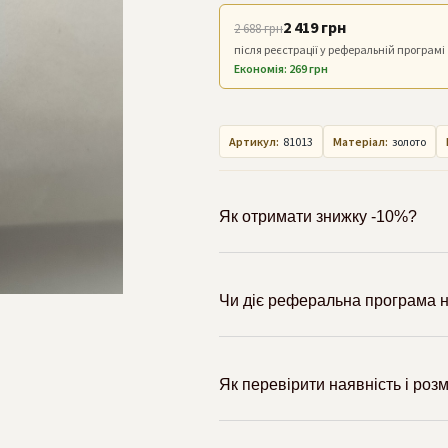
2 419 грн
2 688 грн
після реєстрації у реферальній програмі
Економія: 269 грн
Артикул:
81013
Матеріал:
золото
Як отримати знижку -10%?
Чи діє реферальна програма н
Як перевірити наявність і роз