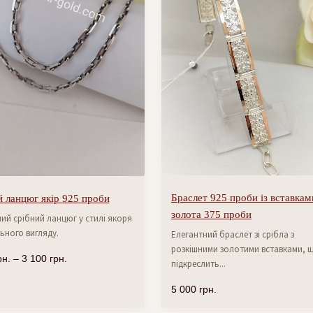
Браслет 925 проби із вставкам
 ланцюг якір 925 проби
золота 375 проби
ий срібний ланцюг у стилі якоря
ьного вигляду.
Елегантний браслет зі срібла з
розкішними золотими вставками, 
рн.
–
3 100
грн.
підкреслить...
5 000
грн.