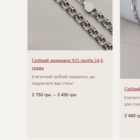
Срібний ланцюжок 925 проби 24,6
грама
Елегантний срібний ланцюжок, що
підкреслить ваш стиль!
Срібний
2 750
грн.
–
3 450
грн.
Елегантн
для стил
2 460
г