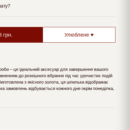
лату?
88
грн.
Улюблене ♥
роби – це ідеальний аксесуар для завершення вашого
вненням до розкішного вбрання під час урочистих подій
Виготовлена з якісного золота, ця шпилька відображає
вка замовлень відбувається кожного дня окрім понеділка,