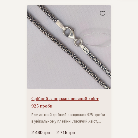
Срібний ланцюжок лисячий хвіст
925 проби
Елегантний срібний ланцюжок 925 проби
в унікальному плетінні Лисячий Хвіст,...
2 480
грн.
–
2 715
грн.