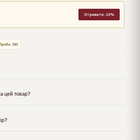
Отримати -10%
Проба:
585
а цей товар?
мір?