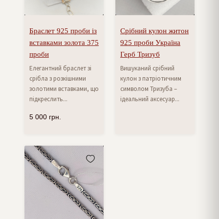
Браслет 925 проби із
Срібний кулон житон
вставками золота 375
925 проби Україна
проби
Герб Тризуб
Елегантний браслет зі
Вишуканий срібний
срібла з розкішними
кулон з патріотичним
золотими вставками, що
символом Тризуба –
підкреслить...
ідеальний аксесуар...
5 000
грн.