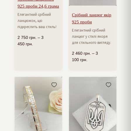
925 проби 24,6 грама
Елегантний срібний
Срібний ланцюг якір
ланцюжок, що
925 проби
підкреслить ваш стиль!
Елегантний срібний
ланцюг у стилі якоря
2 750
грн.
–
3
для стильного вигляду.
450
грн.
2 460
грн.
–
3
100
грн.