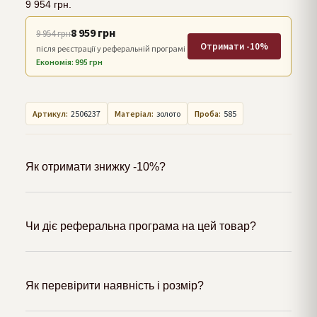
9 954
грн.
8 959 грн
9 954 грн
Отримати -10%
після реєстрації у реферальній програмі
Економія: 995 грн
Артикул:
2506237
Матеріал:
золото
Проба:
585
Як отримати знижку -10%?
Чи діє реферальна програма на цей товар?
Як перевірити наявність і розмір?