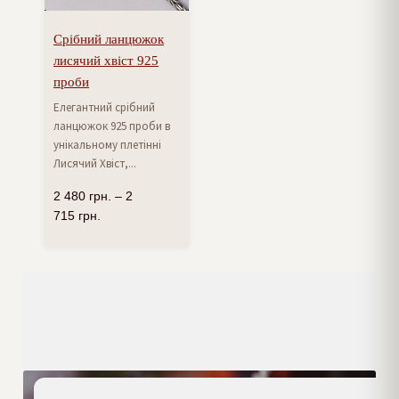
Срібний ланцюжок
лисячий хвіст 925
проби
Елегантний срібний
ланцюжок 925 проби в
унікальному плетінні
Лисячий Хвіст,...
2 480
грн.
–
2
715
грн.