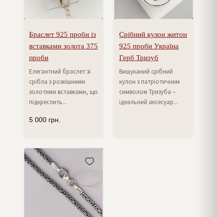
Браслет 925 проби із
Срібний кулон житон
вставками золота 375
925 проби Україна
проби
Герб Тризуб
Елегантний браслет зі
Вишуканий срібний
срібла з розкішними
кулон з патріотичним
золотими вставками, що
символом Тризуба –
підкреслить...
ідеальний аксесуар...
5 000
грн.