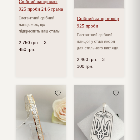
Срібний ланцюжок
925 проби 24,6 грама
Елегантний срібний
Срібний ланцюг якір
ланцюжок, що
925 проби
підкреслить ваш стиль!
Елегантний срібний
ланцюг у стилі якоря
2 750
грн.
–
3
для стильного вигляду.
450
грн.
2 460
грн.
–
3
100
грн.