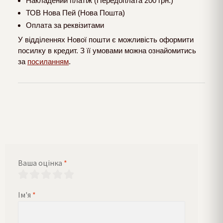
Накладений платіж (Передоплата 200 грн.)
ТОВ Нова Пей (Нова Пошта)
Оплата за реквізитами
У відділеннях Нової пошти є можливість оформити
посилку в кредит. З її умовами можна ознайомитись
за
посиланням
.
Ваша оцінка
*
Ім'я
*