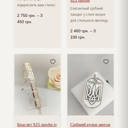
925 проби
підкреслить ваш стиль!
Елегантний срібний
ланцюг у стилі якоря
2 750
грн.
–
3
для стильного вигляду.
450
грн.
2 460
грн.
–
3
100
грн.
Браслет 925 проби із
Срібний кулон житон