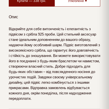
Купити —
338
грн.
Улюблене ♥
Опис
Відкрийте для себе витонченість і елегантність з
підвісом з срібла 925 проби. Цей стильний аксесуар
стане ідеальним доповненням до вашого образу,
надаючи йому особливий шарм. Підвіс виготовлений з
високоякісного срібла, що гарантує його довговічність
і стійкість до зношування. Ви можете використовувати
його в поєднанні з будь-яким браслетом чи намистом,
створюючи власний стиль. Добре підходить для
будь-яких обставин – від повсякденного носіння до
урочистих подій. Завдяки своєму універсальному
дизайну, цей підвіс легко комбінується з іншими
прикрасами. Відправка замовлень відбувається
кожного дня, окрім понеділка, після надходження
передоплати.