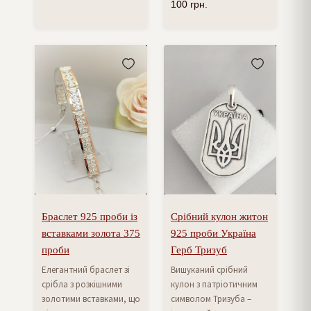
100
грн.
Браслет 925 проби із
Срібний кулон житон
вставками золота 375
925 проби Україна
проби
Герб Тризуб
Елегантний браслет зі
Вишуканий срібний
срібла з розкішними
кулон з патріотичним
золотими вставками, що
символом Тризуба –