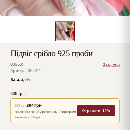
Підвіс срібло 925 проби
0.0/5.0
0 відгуків
Артикул: 36с011
Вага:
3,09 г
338
грн.
304 грн
338 грн
Отримати -10%
після реєстрації у реферальній програмі
Економія: 34 грн