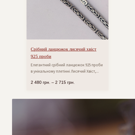
Срібний ланцюжок лисячий хвіст
925 проби
Елегантний срібний ланцюжок 925 проби
в унікальному плетінні Лисячий Хвіст,...
2 480
грн.
–
2 715
грн.