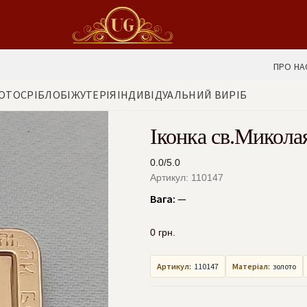
ПРО НА
ОТО
СРІБЛО
БІЖУТЕРІЯ
ІНДИВІДУАЛЬНИЙ ВИРІБ
Іконка св.Микола
0.0/5.0
Артикул: 110147
Вага:
—
0
грн.
Артикул:
110147
Матеріал:
золото