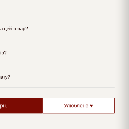
а цей товар?
мір?
лату?
грн.
Улюблене ♥