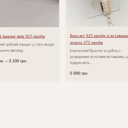
Браслет 925 проби із вставкам
 ланцюг якір 925 проби
золота 375 проби
ий срібний ланцюг у стилі якоря
ьного вигляду.
Елегантний браслет зі срібла з
розкішними золотими вставками, 
рн.
–
3 100
грн.
підкреслить...
5 000
грн.