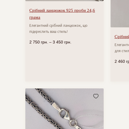
Срібний ланцюжок 925 проби 24,6
грама
Елегантний срібний ланцюжок, що
підкреслить ваш стиль!
Срібний
2 750
грн.
–
3 450
грн.
Елегантн
для стил
2 460
г