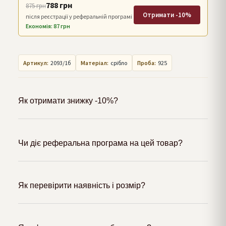
788 грн
875 грн
Отримати -10%
після реєстрації у реферальній програмі
Економія: 87 грн
Артикул:
2093/1б
Матеріал:
срібло
Проба:
925
Як отримати знижку -10%?
Чи діє реферальна програма на цей товар?
Як перевірити наявність і розмір?