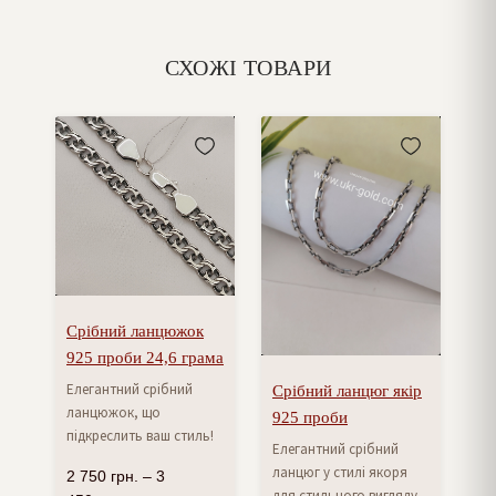
СХОЖІ ТОВАРИ
Срібний ланцюжок
925 проби 24,6 грама
Елегантний срібний
Срібний ланцюг якір
ланцюжок, що
925 проби
підкреслить ваш стиль!
Елегантний срібний
ланцюг у стилі якоря
2 750
грн.
–
3
для стильного вигляду.