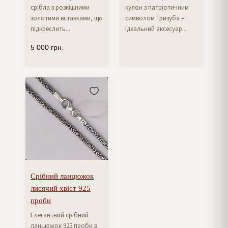
срібла з розкішними
кулон з патріотичним
золотими вставками, що
символом Тризуба –
підкреслить...
ідеальний аксесуар...
5 000
грн.
Срібний ланцюжок
лисячий хвіст 925
проби
Елегантний срібний
ланцюжок 925 проби в