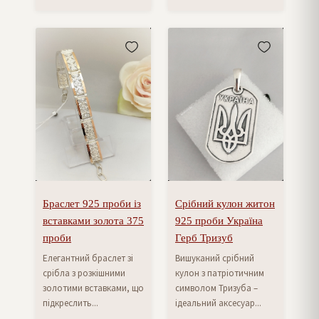
Браслет 925 проби із
Срібний кулон житон
вставками золота 375
925 проби Україна
проби
Герб Тризуб
Елегантний браслет зі
Вишуканий срібний
срібла з розкішними
кулон з патріотичним
золотими вставками, що
символом Тризуба –
підкреслить...
ідеальний аксесуар...