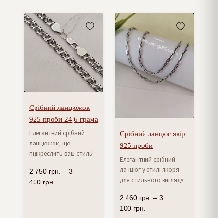
Срібний ланцюжок
925 проби 24,6 грама
Елегантний срібний
Срібний ланцюг якір
ланцюжок, що
925 проби
підкреслить ваш стиль!
Елегантний срібний
ланцюг у стилі якоря
2 750
грн.
–
3
для стильного вигляду.
450
грн.
2 460
грн.
–
3
100
грн.