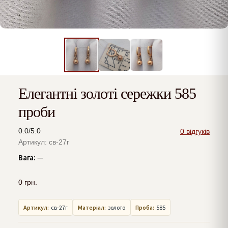
Елегантні золоті сережки 585
проби
0.0/5.0
0 відгуків
Артикул: св-27г
Вага:
—
0
грн.
Артикул:
св-27г
Матеріал:
золото
Проба:
585