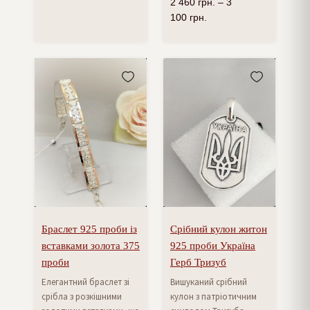
2 460
грн.
–
3
100
грн.
Браслет 925 проби із
Срібний кулон житон
вставками золота 375
925 проби Україна
проби
Герб Тризуб
Елегантний браслет зі
Вишуканий срібний
срібла з розкішними
кулон з патріотичним