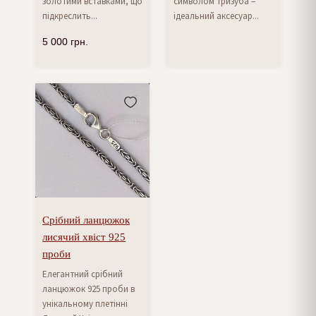
золотими вставками, що
символом Тризуба –
підкреслить...
ідеальний аксесуар...
5 000
грн.
Срібний ланцюжок
лисячий хвіст 925
проби
Елегантний срібний
ланцюжок 925 проби в
унікальному плетінні