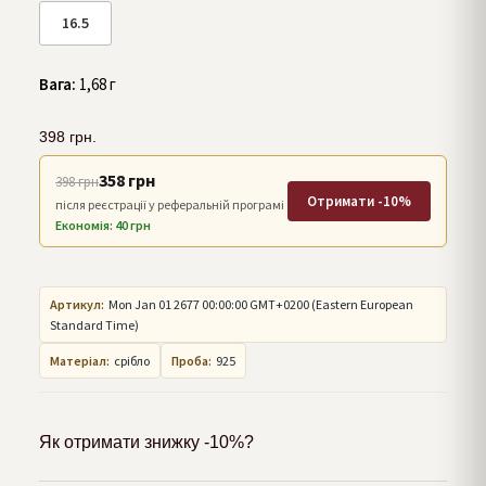
16.5
Вага:
1,68 г
398
грн.
358 грн
398 грн
Отримати -10%
після реєстрації у реферальній програмі
Економія: 40 грн
Артикул:
Mon Jan 01 2677 00:00:00 GMT+0200 (Eastern European
Standard Time)
Матеріал:
срібло
Проба:
925
Як отримати знижку -10%?