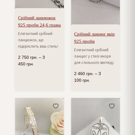
Срібний ланцюжок
925 проби 24,6 грама
Елегантний срібний
Срібний ланцюг якір
ланцюжок, що
925 проби
підкреслить ваш стиль!
Елегантний срібний
ланцюг у стилі якоря
2 750
грн.
–
3
для стильного вигляду.
450
грн.
2 460
грн.
–
3
100
грн.