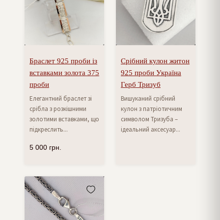
Браслет 925 проби із
Срібний кулон житон
вставками золота 375
925 проби Україна
проби
Герб Тризуб
Елегантний браслет зі
Вишуканий срібний
срібла з розкішними
кулон з патріотичним
золотими вставками, що
символом Тризуба –
підкреслить...
ідеальний аксесуар...
5 000
грн.