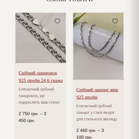
Срібний ланцюжок
925 проби 24,6 грама
Елегантний срібний
Срібний ланцюг якір
ланцюжок, що
925 проби
підкреслить ваш стиль!
Елегантний срібний
ланцюг у стилі якоря
2 750
грн.
–
3
для стильного вигляду.
450
грн.
2 460
грн.
–
3
100
грн.