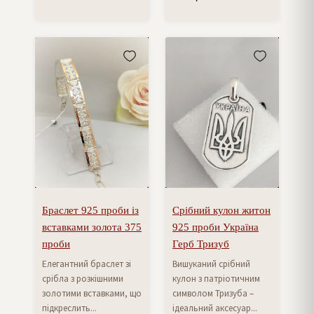
Браслет 925 проби із
Срібний кулон житон
вставками золота 375
925 проби Україна
проби
Герб Тризуб
Елегантний браслет зі
Вишуканий срібний
срібла з розкішними
кулон з патріотичним
золотими вставками, що
символом Тризуба –
підкреслить...
ідеальний аксесуар...