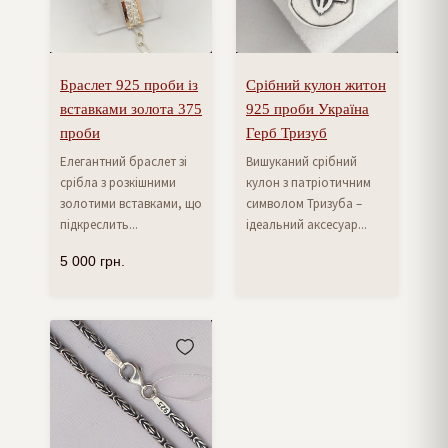
Браслет 925 проби із
Срібний кулон житон
вставками золота 375
925 проби Україна
проби
Герб Тризуб
Елегантний браслет зі
Вишуканий срібний
срібла з розкішними
кулон з патріотичним
золотими вставками, що
символом Тризуба –
підкреслить...
ідеальний аксесуар...
5 000
грн.