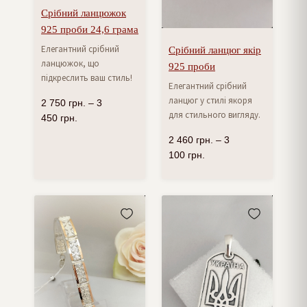
Срібний ланцюжок
925 проби 24,6 грама
Елегантний срібний
Срібний ланцюг якір
ланцюжок, що
925 проби
підкреслить ваш стиль!
Елегантний срібний
ланцюг у стилі якоря
2 750
грн.
–
3
для стильного вигляду.
450
грн.
2 460
грн.
–
3
100
грн.