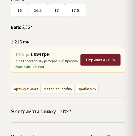
16
16.5
17
17.5
Вага:
2,56 г
1 215
грн.
1 094 грн
1 215 грн
Отримати -10%
після реєстрації у реферальній програмі
Економія: 121 грн
Артикул:
4049
Матеріал:
срібло
Проба:
925
Як отримати знижку -10%?