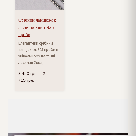
Срібний ланцюжок
лисячий хвіст 925
проби
Елегантний срібний
ланцюжок 925 проби в
унікальному плетінні
Лисячий Хвіст,...
2 480
грн.
–
2
715
грн.