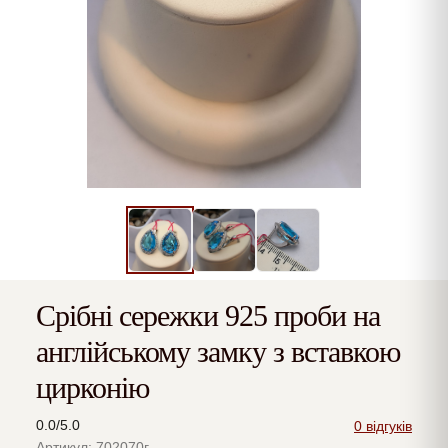
Срібні сережки 925 проби на
англійському замку з вставкою
цирконію
0.0/5.0
0 відгуків
Артикул: 702070г