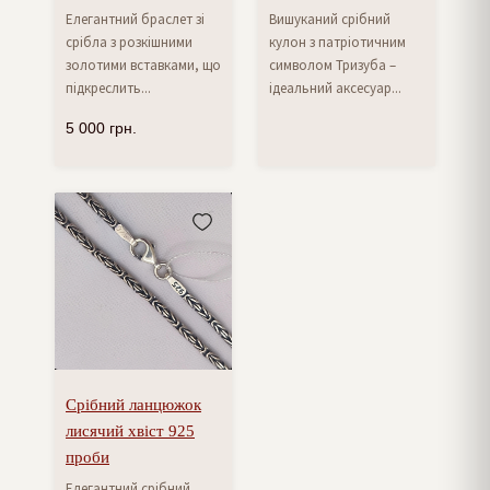
Елегантний браслет зі
Вишуканий срібний
срібла з розкішними
кулон з патріотичним
золотими вставками, що
символом Тризуба –
підкреслить...
ідеальний аксесуар...
5 000
грн.
Срібний ланцюжок
лисячий хвіст 925
проби
Елегантний срібний