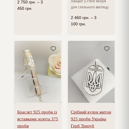
ланцюг у стилі якоря
2 750
грн.
–
3
для стильного вигляду.
450
грн.
2 460
грн.
–
3
100
грн.
Браслет 925 проби із
Срібний кулон житон
вставками золота 375
925 проби Україна
проби
Герб Тризуб