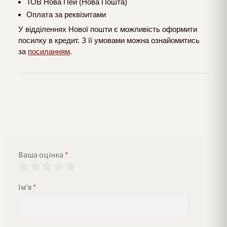
ТОВ Нова Пей (Нова Пошта)
Оплата за реквізитами
У відділеннях Нової пошти є можливість оформити
посилку в кредит. З її умовами можна ознайомитись
за
посиланням
.
Ваша оцінка
*
Ім'я
*