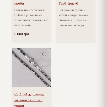
проби
Герб Тризуб
Елегантний браслет зі
Вишуканий срібний
срібла з розкішними
кулон з патріотичним
золотими вставками, що
символом Тризуба –
підкреслить...
ідеальний аксесуар...
5 000
грн.
Срібний ланцюжок
лисячий хвіст 925
проби