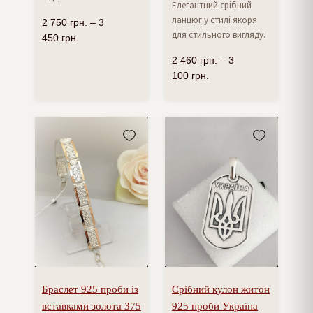
Елегантний срібний
ланцюг у стилі якоря
2 750
грн.
–
3
для стильного вигляду.
450
грн.
2 460
грн.
–
3
100
грн.
Браслет 925 проби із
Срібний кулон житон
вставками золота 375
925 проби Україна