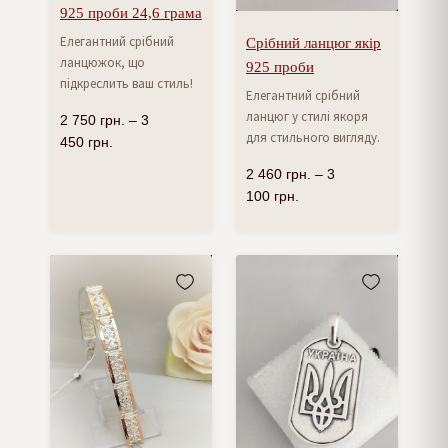
925 проби 24,6 грама
Елегантний срібний
Срібний ланцюг якір
ланцюжок, що
925 проби
підкреслить ваш стиль!
Елегантний срібний
ланцюг у стилі якоря
2 750
грн.
–
3
для стильного вигляду.
450
грн.
2 460
грн.
–
3
100
грн.