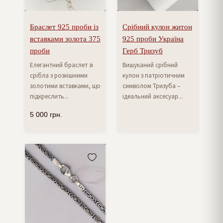
Браслет 925 проби із
Срібний кулон житон
вставками золота 375
925 проби Україна
проби
Герб Тризуб
Елегантний браслет зі
Вишуканий срібний
срібла з розкішними
кулон з патріотичним
золотими вставками, що
символом Тризуба –
підкреслить...
ідеальний аксесуар...
5 000
грн.