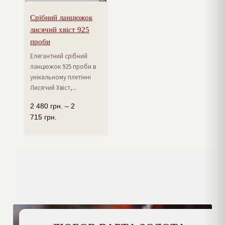
Срібний ланцюжок
лисячий хвіст 925
проби
Елегантний срібний
ланцюжок 925 проби в
унікальному плетінні
Лисячий Хвіст,...
2 480
грн.
–
2
715
грн.