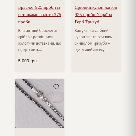
Браслет 925 проби із
Срібний кулон житон
вставками золота 375
925 проби Україна
проби
Герб Тризуб
Елегантний браслет зі
Вишуканий срібний
срібла з розкішними
кулон з патріотичним
золотими вставками, що
символом Тризуба –
підкреслить...
ідеальний аксесуар...
5 000
грн.