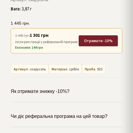
Вага:
3,87 г
1 445
грн.
1 301 грн
1 445 грн
Отримати -10%
після реєстрації у реферальній програмі
Економія: 144 грн
Артикул:
скарусель
Матеріал:
срібло
Проба:
925
Як отримати знижку -10%?
Чи діє реферальна програма на цей товар?