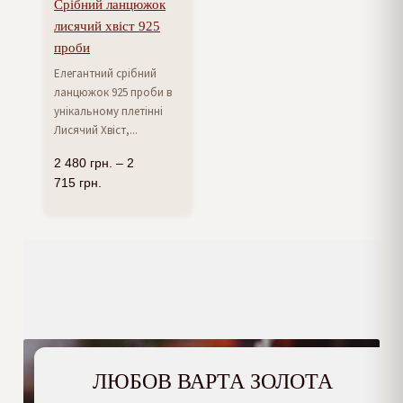
Срібний ланцюжок
лисячий хвіст 925
проби
Елегантний срібний
ланцюжок 925 проби в
унікальному плетінні
Лисячий Хвіст,...
2 480
грн.
–
2
715
грн.
ЛЮБОВ ВАРТА ЗОЛОТА