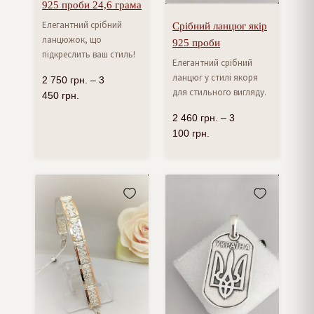
925 проби 24,6 грама
Елегантний срібний
Срібний ланцюг якір
ланцюжок, що
925 проби
підкреслить ваш стиль!
Елегантний срібний
ланцюг у стилі якоря
2 750
грн.
–
3
для стильного вигляду.
450
грн.
2 460
грн.
–
3
100
грн.