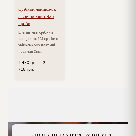
Срібний ланцюжок
лисячий хвіст 925
проби
Елегантний срібний
ланцюжок 925 проби в
унікальному плетінні
Лисячий Хвіст,...
2 480
грн.
–
2
715
грн.