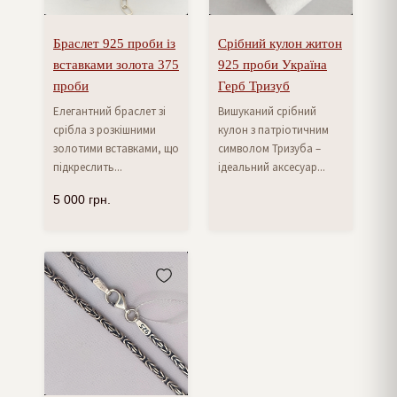
Браслет 925 проби із
Срібний кулон житон
вставками золота 375
925 проби Україна
проби
Герб Тризуб
Елегантний браслет зі
Вишуканий срібний
срібла з розкішними
кулон з патріотичним
золотими вставками, що
символом Тризуба –
підкреслить...
ідеальний аксесуар...
5 000
грн.