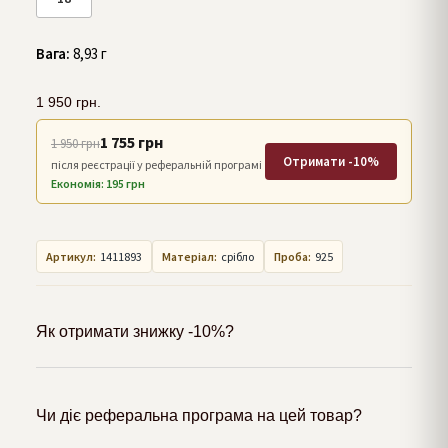
Вага:
8,93 г
1 950
грн.
1 755 грн
1 950 грн
Отримати -10%
після реєстрації у реферальній програмі
Економія: 195 грн
Артикул:
1411893
Матеріал:
срібло
Проба:
925
Як отримати знижку -10%?
Чи діє реферальна програма на цей товар?