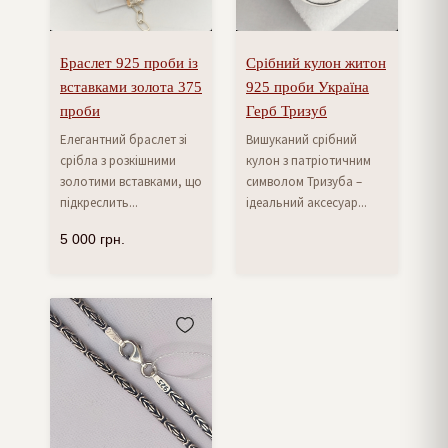
Браслет 925 проби із
Срібний кулон житон
вставками золота 375
925 проби Україна
проби
Герб Тризуб
Елегантний браслет зі
Вишуканий срібний
срібла з розкішними
кулон з патріотичним
золотими вставками, що
символом Тризуба –
підкреслить...
ідеальний аксесуар...
5 000
грн.