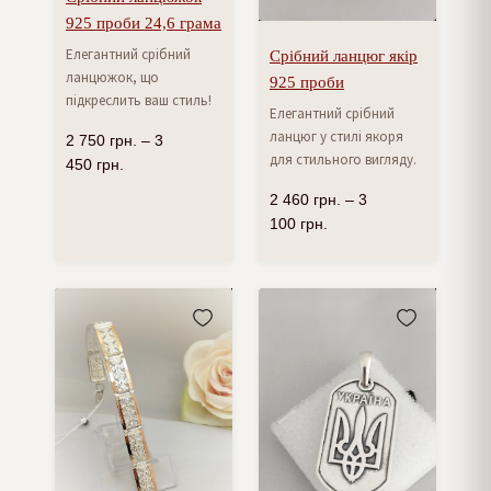
925 проби 24,6 грама
Елегантний срібний
Срібний ланцюг якір
ланцюжок, що
925 проби
підкреслить ваш стиль!
Елегантний срібний
ланцюг у стилі якоря
2 750
грн.
–
3
для стильного вигляду.
450
грн.
2 460
грн.
–
3
100
грн.