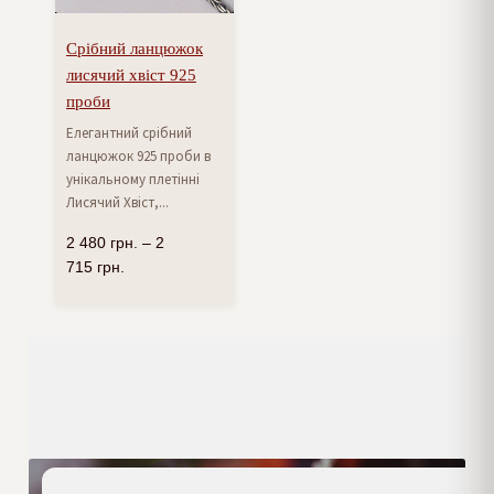
Срібний ланцюжок
лисячий хвіст 925
проби
Елегантний срібний
ланцюжок 925 проби в
унікальному плетінні
Лисячий Хвіст,...
2 480
грн.
–
2
715
грн.