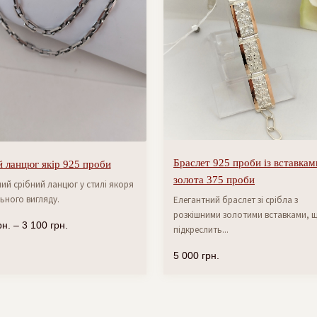
Браслет 925 проби із вставкам
 ланцюг якір 925 проби
золота 375 проби
ий срібний ланцюг у стилі якоря
ьного вигляду.
Елегантний браслет зі срібла з
розкішними золотими вставками, 
рн.
–
3 100
грн.
підкреслить...
5 000
грн.