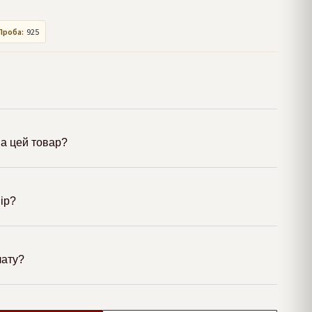
Проба:
925
а цей товар?
мір?
лату?