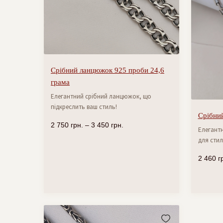
Срібний ланцюжок 925 проби 24,6
грама
Елегантний срібний ланцюжок, що
підкреслить ваш стиль!
Срібний
2 750
грн.
–
3 450
грн.
Елегантн
для стил
2 460
г