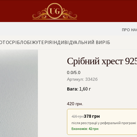
ПРО НА
ОТО
СРІБЛО
БІЖУТЕРІЯ
ІНДИВІДУАЛЬНИЙ ВИРІБ
Срібний хрест 92
0.0/5.0
Артикул: 3342б
Вага:
1,60 г
420
грн.
378 грн
420 грн
після реєстрації у реферальній програмі
Економія: 42 грн