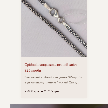
Срібний ланцюжок лисячий хвіст
925 проби
Елегантний срібний ланцюжок 925 проби
в унікальному плетінні Лисячий Хвіст,...
2 480
грн.
–
2 715
грн.