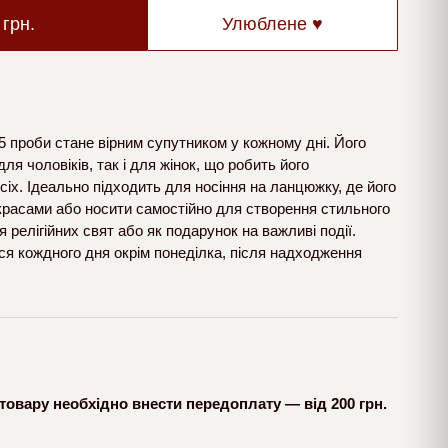
0
грн.
Улюблене ♥
5 проби стане вірним супутником у кожному дні. Його
ля чоловіків, так і для жінок, що робить його
іх. Ідеально підходить для носіння на ланцюжку, де його
красами або носити самостійно для створення стильного
релігійних свят або як подарунок на важливі події.
ся кождного дня окрім понеділка, після надходження
товару необхідно внести передоплату — від 200 грн.