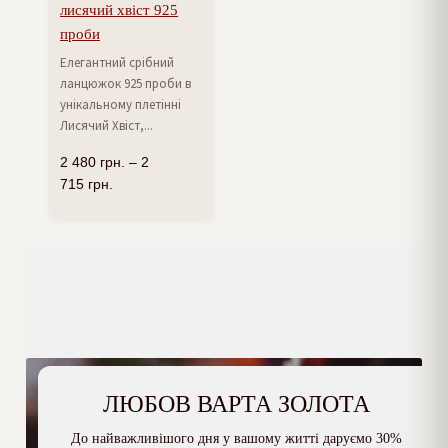
лисячий хвіст 925
проби
Елегантний срібний
ланцюжок 925 проби в
унікальному плетінні
Лисячий Хвіст,...
2 480
грн.
–
2
715
грн.
ЛЮБОВ ВАРТА ЗОЛОТА
До найважливішого дня у вашому житті даруємо 30%