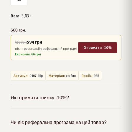
Вага:
3,63 г
660
грн.
594 грн
660 грн
Отримати -10%
після реєстрації у реферальній програмі
Економія: 66 грн
Артикул:
0407.45р
Матеріал:
срібло
Проба:
925
Як отримати знижку -10%?
Чи діє реферальна програма на цей товар?