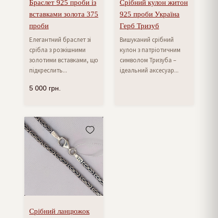
Браслет 925 проби із
Срібний кулон житон
вставками золота 375
925 проби Україна
проби
Герб Тризуб
Елегантний браслет зі
Вишуканий срібний
срібла з розкішними
кулон з патріотичним
золотими вставками, що
символом Тризуба –
підкреслить...
ідеальний аксесуар...
5 000
грн.
Срібний ланцюжок