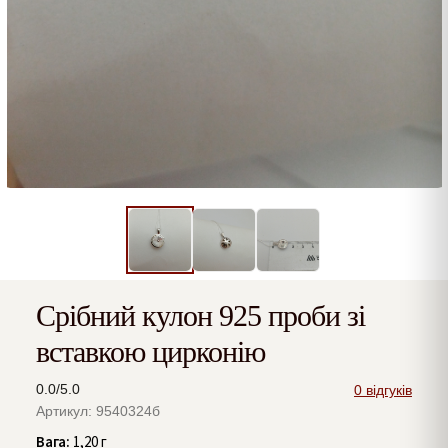
Срібний кулон 925 проби зі
вставкою цирконію
0.0/5.0
0 відгуків
Артикул: 9540324б
Вага:
1,20 г