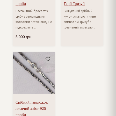
проби
Герб Тризуб
Елегантний браслет зі
Вишуканий срібний
срібла з розкішними
кулон з патріотичним
золотими вставками, що
символом Тризуба –
підкреслить...
ідеальний аксесуар...
5 000
грн.
Срібний ланцюжок
лисячий хвіст 925
проби