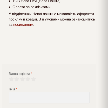
ТОВ Нова Пей (Нова Пошта)
Оплата за реквізитами
У відділеннях Нової пошти є можливість оформити
посилку в кредит. З її умовами можна ознайомитись
за
посиланням
.
Ваша оцінка
*
Ім'я
*