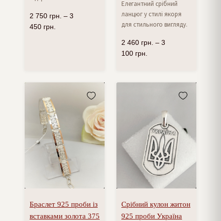
Елегантний срібний
ланцюг у стилі якоря
2 750
грн.
–
3
для стильного вигляду.
450
грн.
2 460
грн.
–
3
100
грн.
Браслет 925 проби із
Срібний кулон житон
вставками золота 375
925 проби Україна