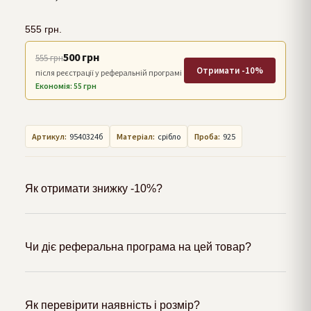
555
грн.
500 грн
555 грн
Отримати -10%
після реєстрації у реферальній програмі
Економія: 55 грн
Артикул:
9540324б
Матеріал:
срібло
Проба:
925
Як отримати знижку -10%?
Чи діє реферальна програма на цей товар?
Як перевірити наявність і розмір?