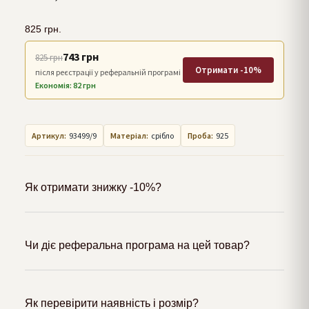
825
грн.
743 грн
825 грн
Отримати -10%
після реєстрації у реферальній програмі
Економія: 82 грн
Артикул:
93499/9
Матеріал:
срібло
Проба:
925
Як отримати знижку -10%?
Чи діє реферальна програма на цей товар?
Як перевірити наявність і розмір?