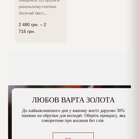
ланцюжок 925 проби в
унікальному плетінні
Лисячий Хвіст,...
2 480
грн.
–
2
715
грн.
ЛЮБОВ ВАРТА ЗОЛОТА
До найважливішого дня у вашому житті даруємо 30%
знижки на обручки для молодят. Оберіть прикрасу, яка
говоритиме про кохання без слів.