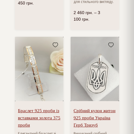
для стильного вигляду.
450
грн.
2 460
грн.
–
3
100
грн.
Браслет 925 проби із
Срібний кулон житон
вставками золота 375
925 проби Україна
проби
Герб Тризуб
Елегантний браслет зі
Вишуканий срібний