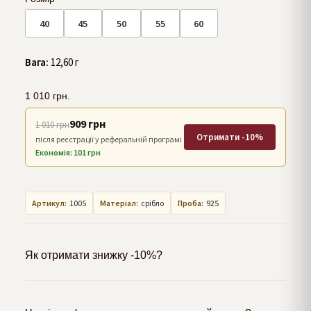
40
45
50
55
60
Вага:
12,60 г
1 010
грн.
909 грн
1 010 грн
Отримати -10%
після реєстрації у реферальній програмі
Економія: 101 грн
Артикул:
1005
Матеріал:
срібло
Проба:
925
Як отримати знижку -10%?