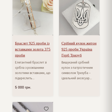
Браслет 925 проби із
Срібний кулон житон
вставками золота 375
925 проби Україна
проби
Герб Тризуб
Елегантний браслет зі
Вишуканий срібний
срібла з розкішними
кулон з патріотичним
золотими вставками, що
символом Тризуба –
підкреслить...
ідеальний аксесуар...
5 000
грн.