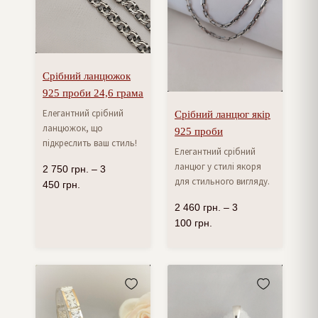
Срібний ланцюжок
925 проби 24,6 грама
Елегантний срібний
Срібний ланцюг якір
ланцюжок, що
925 проби
підкреслить ваш стиль!
Елегантний срібний
ланцюг у стилі якоря
2 750
грн.
–
3
для стильного вигляду.
450
грн.
2 460
грн.
–
3
100
грн.