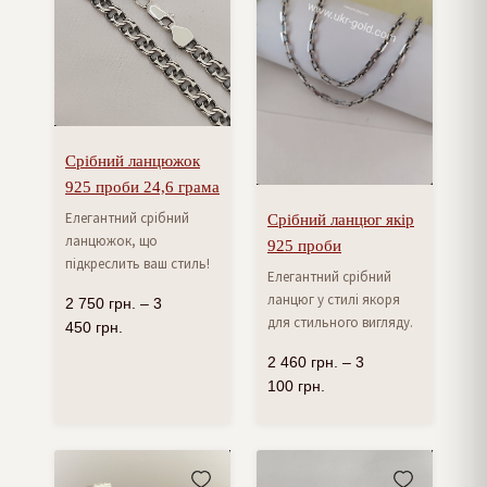
Срібний ланцюжок
925 проби 24,6 грама
Елегантний срібний
Срібний ланцюг якір
ланцюжок, що
925 проби
підкреслить ваш стиль!
Елегантний срібний
ланцюг у стилі якоря
2 750
грн.
–
3
для стильного вигляду.
450
грн.
2 460
грн.
–
3
100
грн.