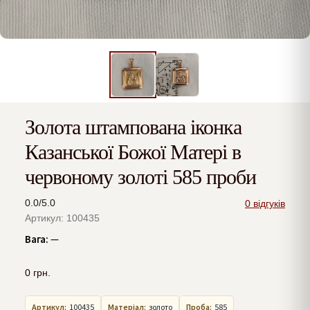
Золота штампована іконка
Казанської Божої Матері в
червоному золоті 585 проби
0.0/5.0
0 відгуків
Артикул: 100435
Вага:
—
0
грн.
Артикул:
100435
Матеріал:
золото
Проба:
585