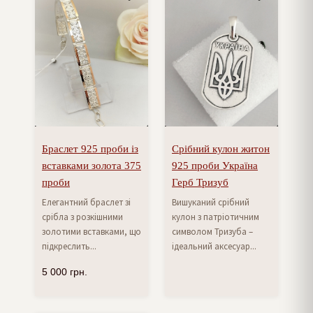
Браслет 925 проби із
Срібний кулон житон
вставками золота 375
925 проби Україна
проби
Герб Тризуб
Елегантний браслет зі
Вишуканий срібний
срібла з розкішними
кулон з патріотичним
золотими вставками, що
символом Тризуба –
підкреслить...
ідеальний аксесуар...
5 000
грн.