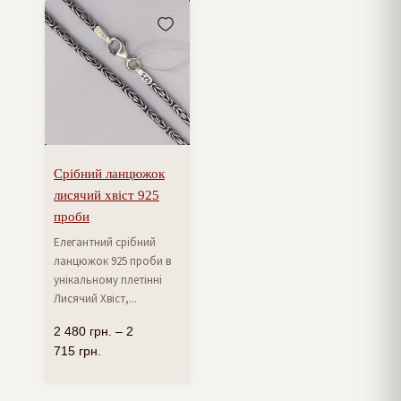
Срібний ланцюжок
лисячий хвіст 925
проби
Елегантний срібний
ланцюжок 925 проби в
унікальному плетінні
Лисячий Хвіст,...
2 480
грн.
–
2
715
грн.