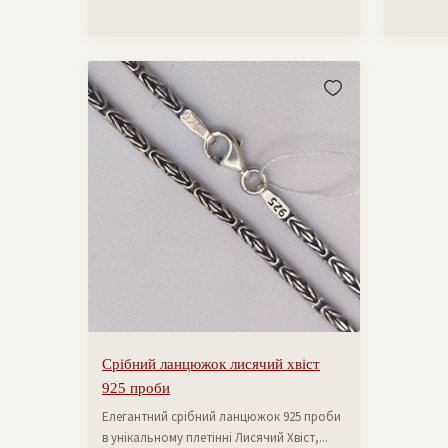
Срібний ланцюжок лисячий хвіст
925 проби
Елегантний срібний ланцюжок 925 проби
в унікальному плетінні Лисячий Хвіст,...