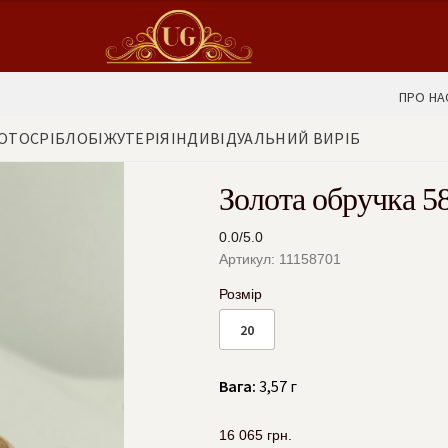
ПРО НА
ОТО
СРІБЛО
БІЖУТЕРІЯ
ІНДИВІДУАЛЬНИЙ ВИРІБ
Золота обручка 5
0.0/5.0
Артикул: 11158701
Розмір
20
Вага:
3,57 г
16 065
грн.