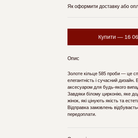
Як оформити доставку або оп
Купити —
16 0
Опис
Золоте кільце 585 проби — це сп
елегантність і сучасний дизайн. 
аксесуаром для будь-якого випад
Завдяки білому цирконію, яке дод
жінок, які цінують якість та есте
Відправка замовлень відбуваєтьс
передоплати.