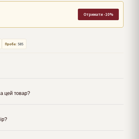
Отримати -10%
Проба:
585
а цей товар?
мір?