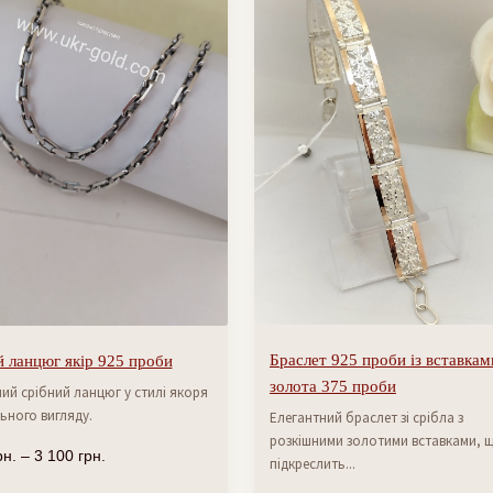
Браслет 925 проби із вставкам
 ланцюг якір 925 проби
золота 375 проби
ий срібний ланцюг у стилі якоря
ьного вигляду.
Елегантний браслет зі срібла з
розкішними золотими вставками, 
рн.
–
3 100
грн.
підкреслить...