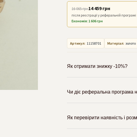
14 459 грн
16 065 грн
після реєстрації у реферальній програмі
Економія: 1 606 грн
Артикул:
11158701
Матеріал:
золото
Як отримати знижку -10%?
Чи діє реферальна програма н
Як перевірити наявність і роз