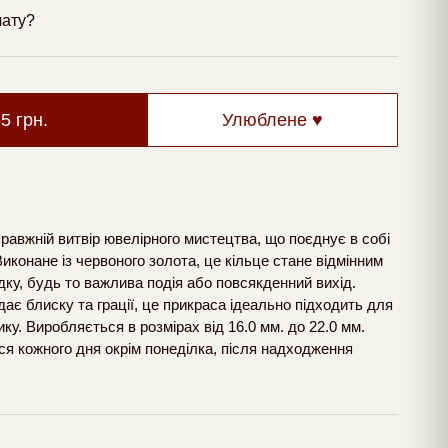
лату?
65
грн.
Улюблене ♥
равжній витвір ювелірного мистецтва, що поєднує в собі
Виконане із червоного золота, це кільце стане відмінним
ку, будь то важлива подія або повсякденний вихід.
ає блиску та грації, це прикраса ідеально підходить для
тику. Виробляється в розмірах від 16.0 мм. до 22.0 мм.
я кожного дня окрім понеділка, після надходження