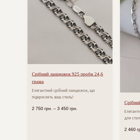
Срібний ланцюжок 925 проби 24,6
грама
Елегантний срібний ланцюжок, що
підкреслить ваш стиль!
Срібний
2 750
грн.
–
3 450
грн.
Елегантн
для стил
2 460
г