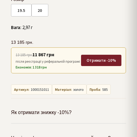
19.5
20
Вага:
2,97 г
13 185
грн.
11 867 грн
13 185 грн
Отримати -10%
після реєстрації у реферальній програмі
Економія: 1 318 грн
Артикул:
1000151011
Матеріал:
золото
Проба:
585
Як отримати знижку -10%?