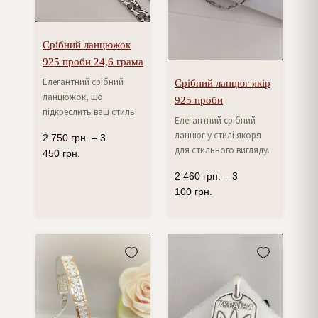
Срібний ланцюжок
925 проби 24,6 грама
Елегантний срібний
Срібний ланцюг якір
ланцюжок, що
925 проби
підкреслить ваш стиль!
Елегантний срібний
ланцюг у стилі якоря
2 750
грн.
–
3
для стильного вигляду.
450
грн.
2 460
грн.
–
3
100
грн.