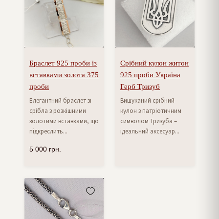
Браслет 925 проби із
Срібний кулон житон
вставками золота 375
925 проби Україна
проби
Герб Тризуб
Елегантний браслет зі
Вишуканий срібний
срібла з розкішними
кулон з патріотичним
золотими вставками, що
символом Тризуба –
підкреслить...
ідеальний аксесуар...
5 000
грн.