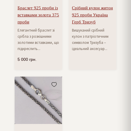
Браслет 925 проби із
Срібний кулон житон
вставками золота 375
925 проби Україна
проби
Герб Тризуб
Елегантний браслет зі
Вишуканий срібний
срібла з розкішними
кулон з патріотичним
золотими вставками, що
символом Тризуба –
підкреслить...
ідеальний аксесуар...
5 000
грн.