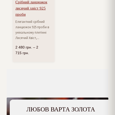
Срібний ланцюжок
лисячий хвіст 925
проби
Елегантний срібний
ланцюжок 925 проби в
унікальному плетінні
Лисячий Хвіст,...
2 480
грн.
–
2
715
грн.
ЛЮБОВ ВАРТА ЗОЛОТА