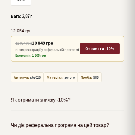
Вага:
2,87 г
12 054
грн.
10 849 грн
12 054 грн
Отримати -10%
після реєстрації у реферальній програмі
Економія: 1 205 грн
Артикул:
кбз025
Матеріал:
золото
Проба:
585
Як отримати знижку -10%?
Чи діє реферальна програма на цей товар?