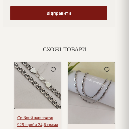
СХОЖІ ТОВАРИ
Срібний ланцюжок
925 проби 24,6 грама