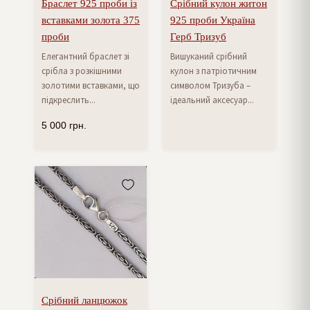
Браслет 925 проби із
Срібний кулон житон
вставками золота 375
925 проби Україна
проби
Герб Тризуб
Елегантний браслет зі
Вишуканий срібний
срібла з розкішними
кулон з патріотичним
золотими вставками, що
символом Тризуба –
підкреслить...
ідеальний аксесуар...
5 000
грн.
Срібний ланцюжок