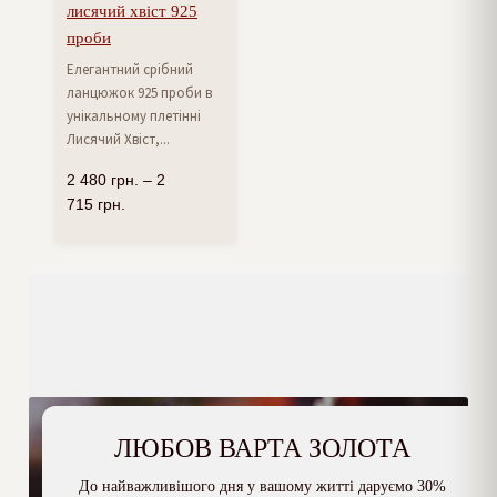
лисячий хвіст 925
проби
Елегантний срібний
ланцюжок 925 проби в
унікальному плетінні
Лисячий Хвіст,...
2 480
грн.
–
2
715
грн.
ЛЮБОВ ВАРТА ЗОЛОТА
До найважливішого дня у вашому житті даруємо 30%