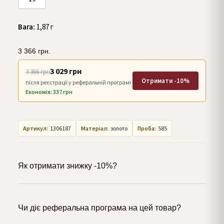
Вага:
1,87 г
3 366
грн.
3 029 грн
3 366 грн
Отримати -10%
після реєстрації у реферальній програмі
Економія: 337 грн
Артикул:
1306187
Матеріал:
золото
Проба:
585
Як отримати знижку -10%?
Чи діє реферальна програма на цей товар?