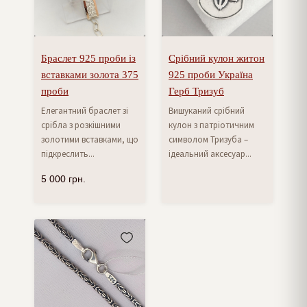
Браслет 925 проби із
Срібний кулон житон
вставками золота 375
925 проби Україна
проби
Герб Тризуб
Елегантний браслет зі
Вишуканий срібний
срібла з розкішними
кулон з патріотичним
золотими вставками, що
символом Тризуба –
підкреслить...
ідеальний аксесуар...
5 000
грн.