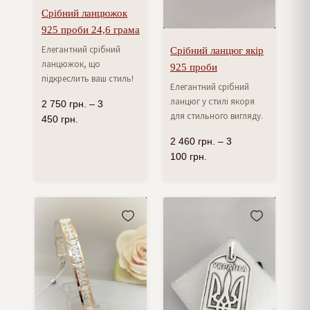
Срібний ланцюжок
925 проби 24,6 грама
Елегантний срібний
Срібний ланцюг якір
ланцюжок, що
925 проби
підкреслить ваш стиль!
Елегантний срібний
ланцюг у стилі якоря
2 750
грн.
–
3
для стильного вигляду.
450
грн.
2 460
грн.
–
3
100
грн.