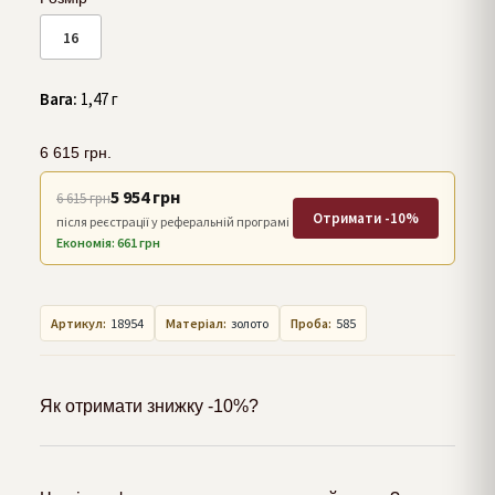
16
Вага:
1,47 г
6 615
грн.
5 954 грн
6 615 грн
Отримати -10%
після реєстрації у реферальній програмі
Економія: 661 грн
Артикул:
18954
Матеріал:
золото
Проба:
585
Як отримати знижку -10%?