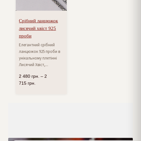
Срібний ланцюжок
лисячий хвіст 925
проби
Елегантний срібний
ланцюжок 925 проби в
унікальному плетінні
Лисячий Хвіст,...
2 480
грн.
–
2
715
грн.