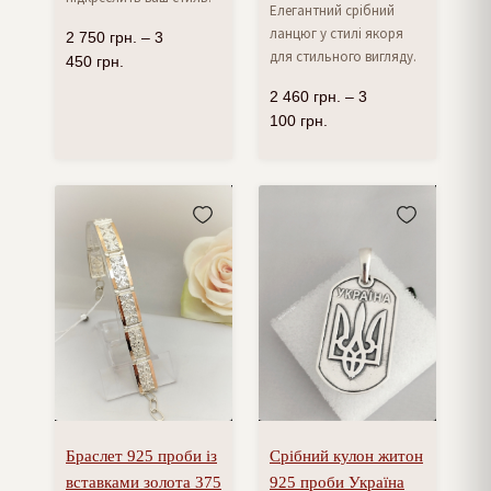
Елегантний срібний
ланцюг у стилі якоря
2 750
грн.
–
3
для стильного вигляду.
450
грн.
2 460
грн.
–
3
100
грн.
Браслет 925 проби із
Срібний кулон житон
вставками золота 375
925 проби Україна