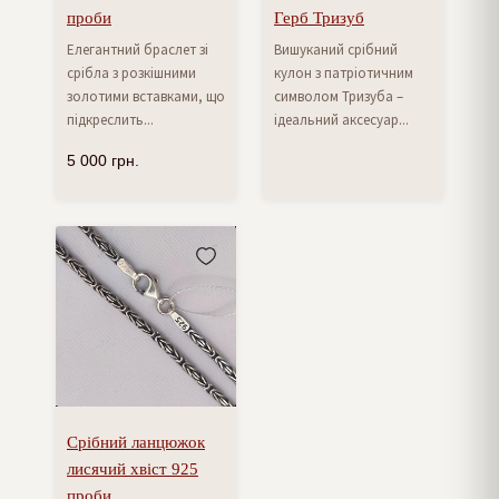
проби
Герб Тризуб
Елегантний браслет зі
Вишуканий срібний
срібла з розкішними
кулон з патріотичним
золотими вставками, що
символом Тризуба –
підкреслить...
ідеальний аксесуар...
5 000
грн.
Срібний ланцюжок
лисячий хвіст 925
проби