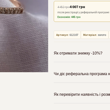
4 007 грн
4 452 грн
після реєстрації у реферальній програмі
Економія: 445 грн
Артикул:
612107
Матеріал:
золото
Як отримати знижку -10%?
Чи діє реферальна програма н
Як перевірити наявність і роз