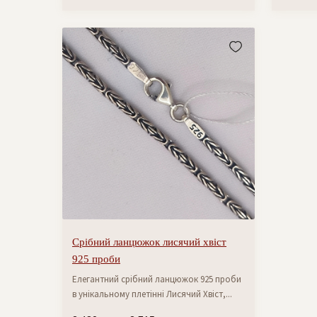
Срібний ланцюжок лисячий хвіст
925 проби
Елегантний срібний ланцюжок 925 проби
в унікальному плетінні Лисячий Хвіст,...