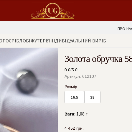
ПРО НА
ОТО
СРІБЛО
БІЖУТЕРІЯ
ІНДИВІДУАЛЬНИЙ ВИРІБ
Золота обручка 5
0.0/5.0
Артикул: 612107
Розмір
16.5
38
Вага:
1,08 г
4 452
грн.