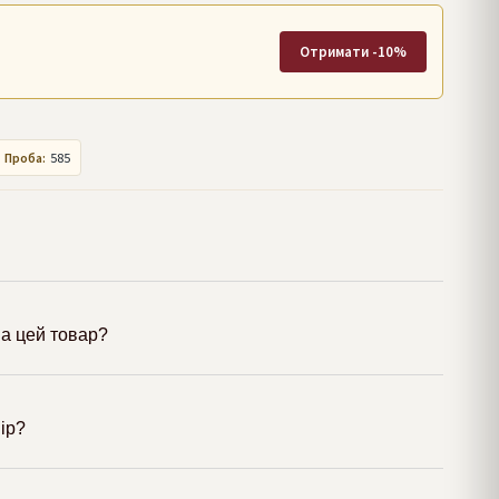
Отримати -10%
Проба:
585
а цей товар?
мір?