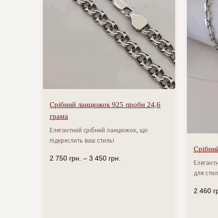
Срібний ланцюжок 925 проби 24,6
грама
Елегантний срібний ланцюжок, що
підкреслить ваш стиль!
Срібний
2 750
грн.
–
3 450
грн.
Елегантн
для стил
2 460
г