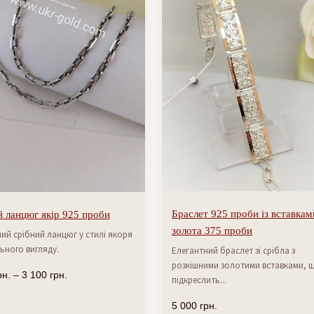
Браслет 925 проби із вставкам
 ланцюг якір 925 проби
золота 375 проби
ий срібний ланцюг у стилі якоря
ьного вигляду.
Елегантний браслет зі срібла з
розкішними золотими вставками, 
рн.
–
3 100
грн.
підкреслить...
5 000
грн.