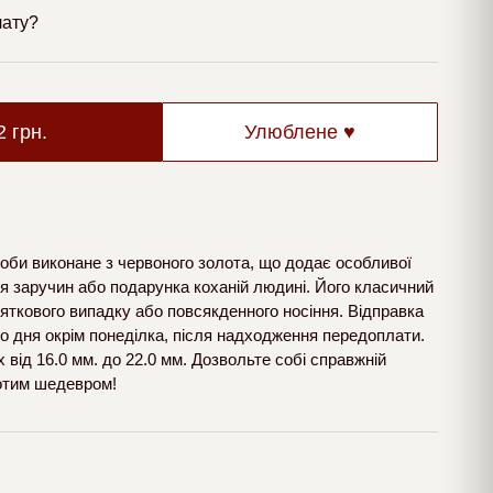
лату?
52
грн.
Улюблене ♥
оби виконане з червоного золота, що додає особливої
ля заручин або подарунка коханій людині. Його класичний
вяткового випадку або повсякденного носіння. Відправка
о дня окрім понеділка, після надходження передоплати.
 від 16.0 мм. до 22.0 мм. Дозвольте собі справжній
лотим шедевром!