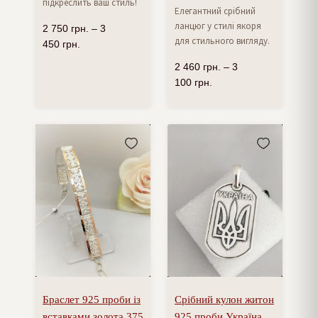
підкреслить ваш стиль!
Елегантний срібний
ланцюг у стилі якоря
2 750
грн.
–
3
для стильного вигляду.
450
грн.
2 460
грн.
–
3
100
грн.
Браслет 925 проби із
Срібний кулон житон
вставками золота 375
925 проби Україна