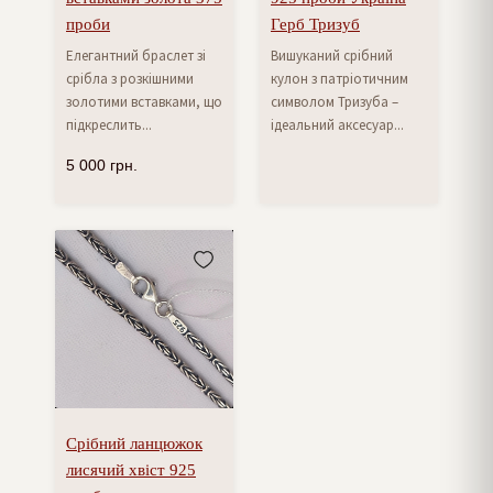
проби
Герб Тризуб
Елегантний браслет зі
Вишуканий срібний
срібла з розкішними
кулон з патріотичним
золотими вставками, що
символом Тризуба –
підкреслить...
ідеальний аксесуар...
5 000
грн.
Срібний ланцюжок
лисячий хвіст 925