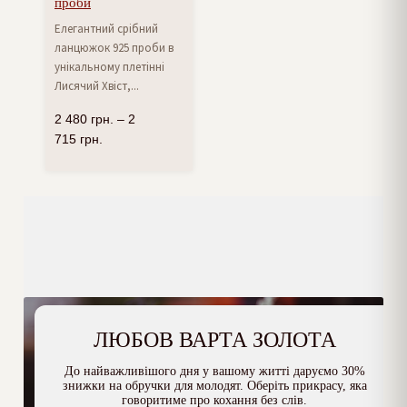
проби
Елегантний срібний
ланцюжок 925 проби в
унікальному плетінні
Лисячий Хвіст,...
2 480
грн.
–
2
715
грн.
ЛЮБОВ ВАРТА ЗОЛОТА
До найважливішого дня у вашому житті даруємо 30%
знижки на обручки для молодят. Оберіть прикрасу, яка
говоритиме про кохання без слів.