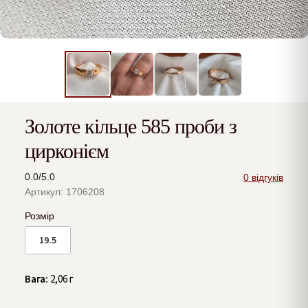
Золоте кільце 585 проби з
цирконієм
0.0/5.0
0 відгуків
Артикул: 1706208
Розмір
19.5
Вага:
2,06 г