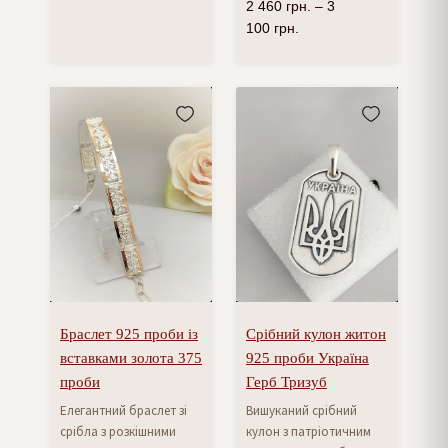
2 460
грн.
–
3
100
грн.
Браслет 925 проби із
Срібний кулон житон
вставками золота 375
925 проби Україна
проби
Герб Тризуб
Елегантний браслет зі
Вишуканий срібний
срібла з розкішними
кулон з патріотичним