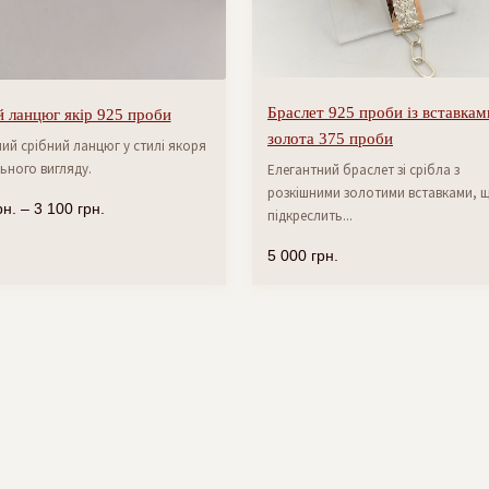
Браслет 925 проби із вставкам
 ланцюг якір 925 проби
золота 375 проби
ий срібний ланцюг у стилі якоря
ьного вигляду.
Елегантний браслет зі срібла з
розкішними золотими вставками, 
рн.
–
3 100
грн.
підкреслить...
5 000
грн.