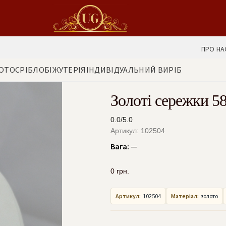
ПРО НА
ОТО
СРІБЛО
БІЖУТЕРІЯ
ІНДИВІДУАЛЬНИЙ ВИРІБ
Золоті сережки 5
0.0/5.0
Артикул: 102504
Вага:
—
0
грн.
Артикул:
102504
Матеріал:
золото