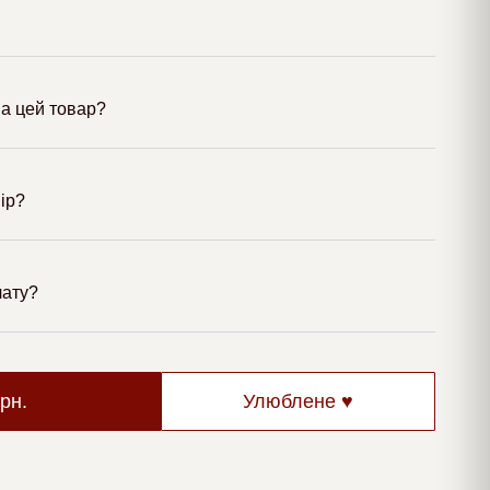
а цей товар?
мір?
лату?
грн.
Улюблене ♥