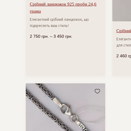
Срібний ланцюжок 925 проби 24,6
грама
Елегантний срібний ланцюжок, що
підкреслить ваш стиль!
Срібний
2 750
грн.
–
3 450
грн.
Елегантн
для стил
2 460
г