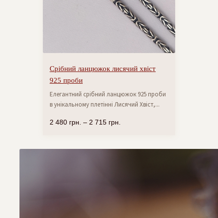
Срібний ланцюжок лисячий хвіст
925 проби
Елегантний срібний ланцюжок 925 проби
в унікальному плетінні Лисячий Хвіст,...
2 480
грн.
–
2 715
грн.