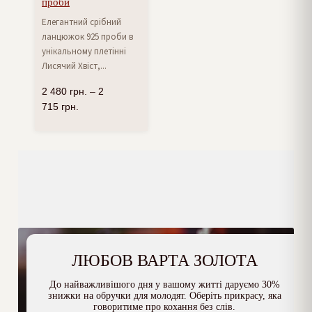
проби
Елегантний срібний
ланцюжок 925 проби в
унікальному плетінні
Лисячий Хвіст,...
2 480
грн.
–
2
715
грн.
ЛЮБОВ ВАРТА ЗОЛОТА
До найважливішого дня у вашому житті даруємо 30%
знижки на обручки для молодят. Оберіть прикрасу, яка
говоритиме про кохання без слів.