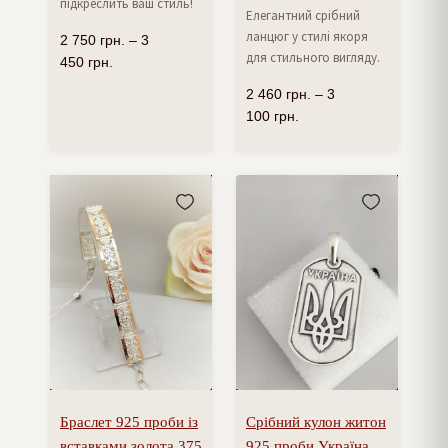
підкреслить ваш стиль!
Елегантний срібний
ланцюг у стилі якоря
2 750
грн.
–
3
для стильного вигляду.
450
грн.
2 460
грн.
–
3
100
грн.
Браслет 925 проби із
Срібний кулон житон
вставками золота 375
925 проби Україна