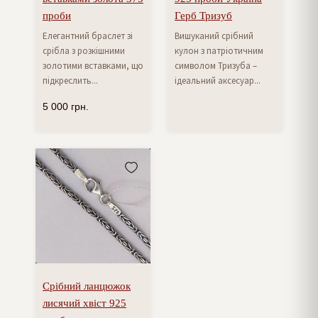
проби
Герб Тризуб
Елегантний браслет зі
Вишуканий срібний
срібла з розкішними
кулон з патріотичним
золотими вставками, що
символом Тризуба –
підкреслить...
ідеальний аксесуар...
5 000
грн.
Срібний ланцюжок
лисячий хвіст 925