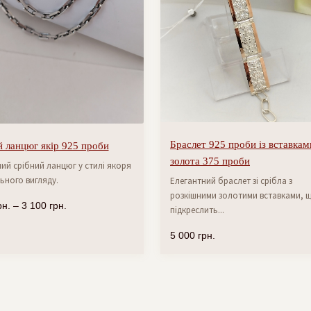
Браслет 925 проби із вставкам
 ланцюг якір 925 проби
золота 375 проби
ий срібний ланцюг у стилі якоря
ьного вигляду.
Елегантний браслет зі срібла з
розкішними золотими вставками, 
рн.
–
3 100
грн.
підкреслить...
5 000
грн.