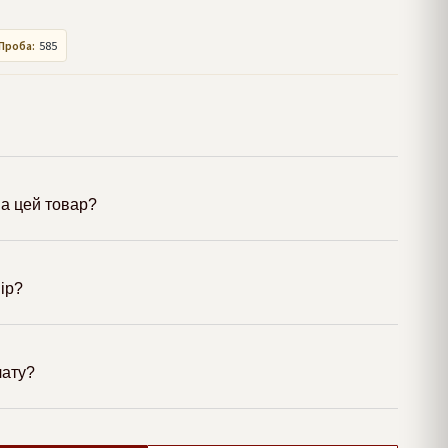
Проба:
585
а цей товар?
мір?
лату?