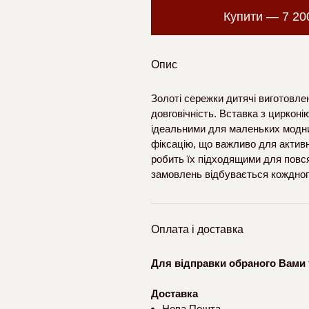
Купити —
7 2
Опис
Золоті сережки дитячі виготовлен
довговічність. Вставка з цирконі
ідеальними для маленьких модни
фіксацію, що важливо для активн
робить їх підходящими для повся
замовлень відбувається кождног
Оплата і доставка
Для відправки обраного Вами 
Доставка
Нова Пошта