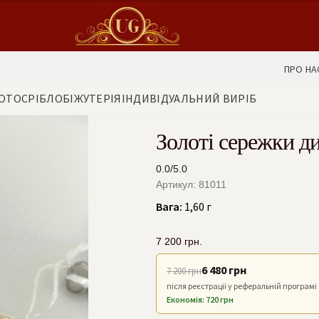
ПРО НА
ОТО
СРІБЛО
БІЖУТЕРІЯ
ІНДИВІДУАЛЬНИЙ ВИРІБ
Золоті сережки д
0.0/5.0
Артикул: 81011
Вага:
1,60 г
7 200
грн.
6 480 грн
7 200 грн
після реєстрації у реферальній програмі
Економія: 720 грн