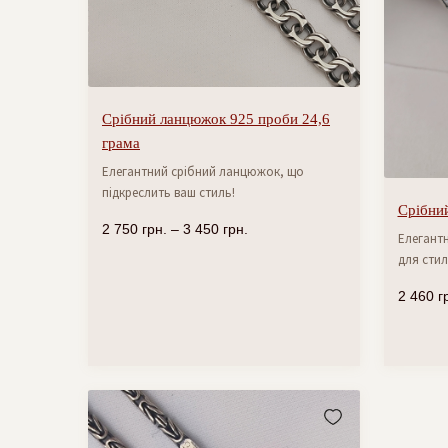
Срібний ланцюжок 925 проби 24,6
грама
Елегантний срібний ланцюжок, що
підкреслить ваш стиль!
Срібний
2 750
грн.
–
3 450
грн.
Елегантн
для стил
2 460
г