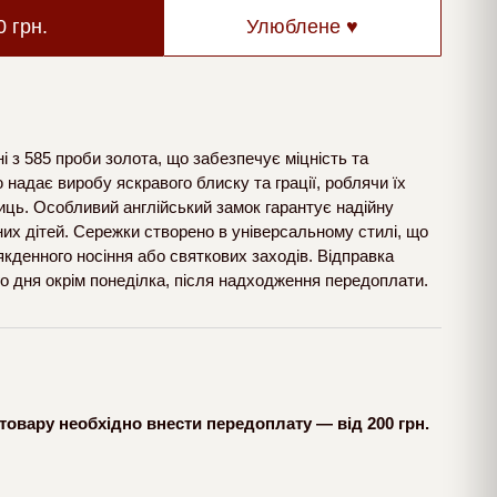
00
грн.
Улюблене ♥
і з 585 проби золота, що забезпечує міцність та
ю надає виробу яскравого блиску та грації, роблячи їх
ць. Особливий англійський замок гарантує надійну
их дітей. Сережки створено в універсальному стилі, що
кденного носіння або святкових заходів. Відправка
о дня окрім понеділка, після надходження передоплати.
товару необхідно внести передоплату — від 200 грн.