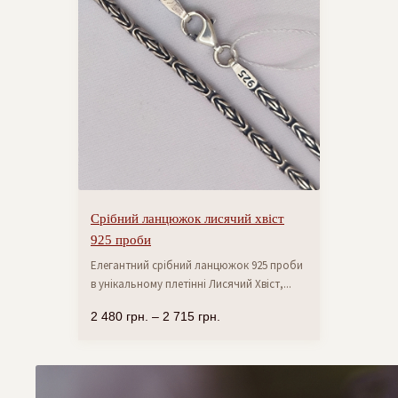
Срібний ланцюжок лисячий хвіст
925 проби
Елегантний срібний ланцюжок 925 проби
в унікальному плетінні Лисячий Хвіст,...
2 480
грн.
–
2 715
грн.