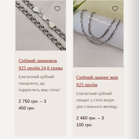
Срібний ланцюжок
925 проби 24,6 грама
Елегантний срібний
Срібний ланцюг якір
ланцюжок, що
925 проби
підкреслить ваш стиль!
Елегантний срібний
ланцюг у стилі якоря
2 750
грн.
–
3
для стильного вигляду.
450
грн.
2 460
грн.
–
3
100
грн.