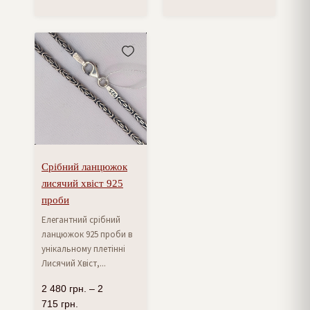
Срібний ланцюжок
лисячий хвіст 925
проби
Елегантний срібний
ланцюжок 925 проби в
унікальному плетінні
Лисячий Хвіст,...
2 480
грн.
–
2
715
грн.