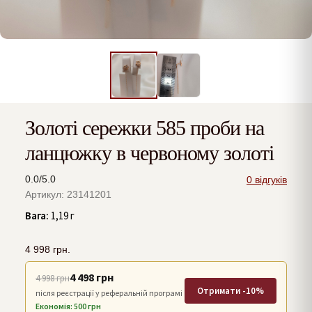
Золоті сережки 585 проби на
ланцюжку в червоному золоті
0.0/5.0
0 відгуків
Артикул: 23141201
Вага:
1,19 г
4 998
грн.
4 498 грн
4 998 грн
Отримати -10%
після реєстрації у реферальній програмі
Економія: 500 грн