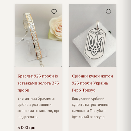
Браслет 925 проби із
Срібний кулон житон
вставками золота 375
925 проби Україна
проби
Герб Тризуб
Елегантний браслет зі
Вишуканий срібний
срібла з розкішними
кулон з патріотичним
золотими вставками, що
символом Тризуба –
підкреслить...
ідеальний аксесуар...
5 000
грн.