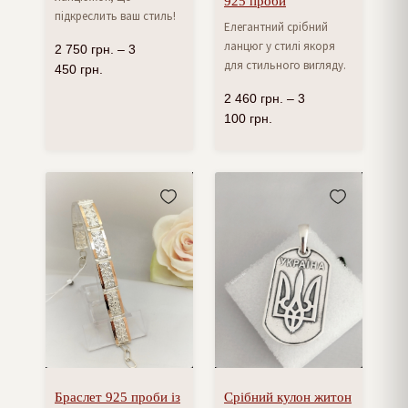
925 проби
підкреслить ваш стиль!
Елегантний срібний
ланцюг у стилі якоря
2 750
грн.
–
3
для стильного вигляду.
450
грн.
2 460
грн.
–
3
100
грн.
Браслет 925 проби із
Срібний кулон житон