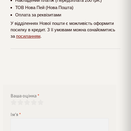
Накладений платіж (Передоплата 200 грн.)
ТОВ Нова Пей (Нова Пошта)
Оплата за реквізитами
У відділеннях Нової пошти є можливість оформити
посилку в кредит. З її умовами можна ознайомитись
за
посиланням
.
Ваша оцінка
*
Ім'я
*