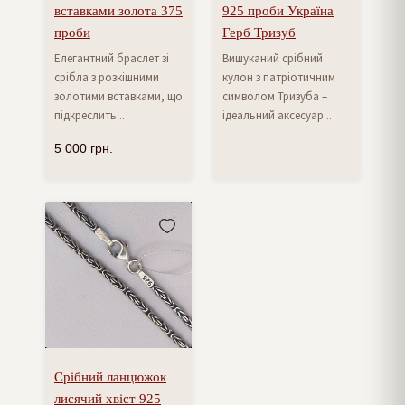
вставками золота 375
925 проби Україна
проби
Герб Тризуб
Елегантний браслет зі
Вишуканий срібний
срібла з розкішними
кулон з патріотичним
золотими вставками, що
символом Тризуба –
підкреслить...
ідеальний аксесуар...
5 000
грн.
Срібний ланцюжок
лисячий хвіст 925