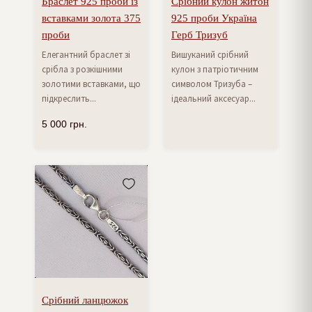
Браслет 925 проби із
Срібний кулон житон
вставками золота 375
925 проби Україна
проби
Герб Тризуб
Елегантний браслет зі
Вишуканий срібний
срібла з розкішними
кулон з патріотичним
золотими вставками, що
символом Тризуба –
підкреслить...
ідеальний аксесуар...
5 000
грн.
Срібний ланцюжок