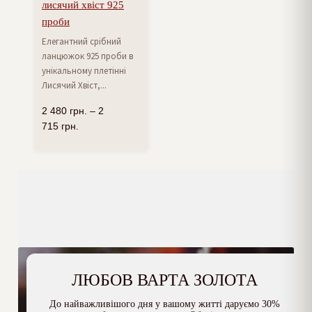
лисячий хвіст 925
проби
Елегантний срібний
ланцюжок 925 проби в
унікальному плетінні
Лисячий Хвіст,...
2 480
грн.
–
2
715
грн.
ЛЮБОВ ВАРТА ЗОЛОТА
До найважливішого дня у вашому житті даруємо 30%