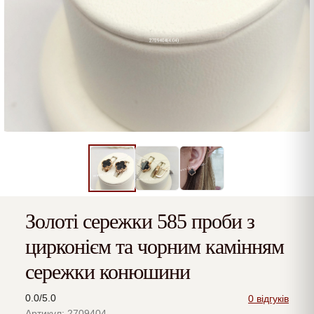
Золоті сережки 585 проби з
цирконієм та чорним камінням
сережки конюшини
0.0/5.0
0 відгуків
Артикул: 2709404