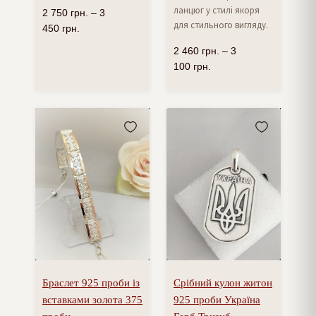
ланцюг у стилі якоря
2 750
грн.
–
3
для стильного вигляду.
450
грн.
2 460
грн.
–
3
100
грн.
Браслет 925 проби із
Срібний кулон житон
вставками золота 375
925 проби Україна