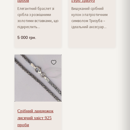
проби
Герб Тризуб
Елегантний браслет зі
Вишуканий срібний
срібла з розкішними
кулон з патріотичним
золотими вставками, що
символом Тризуба –
підкреслить...
ідеальний аксесуар...
5 000
грн.
Срібний ланцюжок
лисячий хвіст 925
проби