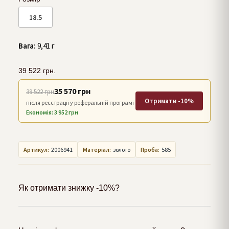
18.5
Вага:
9,41 г
39 522
грн.
35 570 грн
39 522 грн
Отримати -10%
після реєстрації у реферальній програмі
Економія: 3 952 грн
Артикул:
2006941
Матеріал:
золото
Проба:
585
Як отримати знижку -10%?