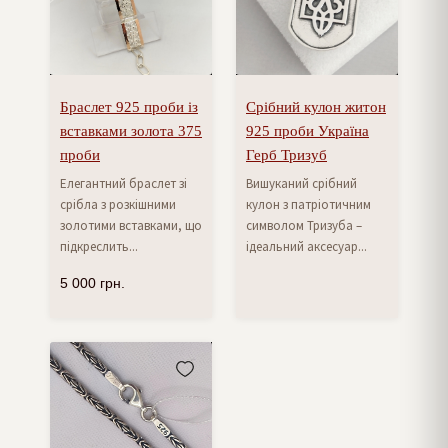
Браслет 925 проби із
Срібний кулон житон
вставками золота 375
925 проби Україна
проби
Герб Тризуб
Елегантний браслет зі
Вишуканий срібний
срібла з розкішними
кулон з патріотичним
золотими вставками, що
символом Тризуба –
підкреслить...
ідеальний аксесуар...
5 000
грн.