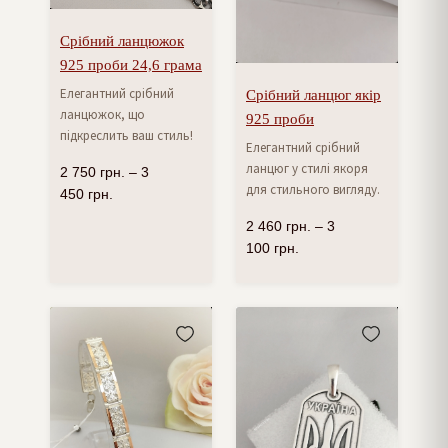
Срібний ланцюжок
925 проби 24,6 грама
Елегантний срібний
Срібний ланцюг якір
ланцюжок, що
925 проби
підкреслить ваш стиль!
Елегантний срібний
ланцюг у стилі якоря
2 750
грн.
–
3
для стильного вигляду.
450
грн.
2 460
грн.
–
3
100
грн.