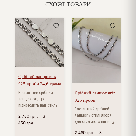
СХОЖІ ТОВАРИ
Срібний ланцюжок
925 проби 24,6 грама
Елегантний срібний
Срібний ланцюг якір
ланцюжок, що
925 проби
підкреслить ваш стиль!
Елегантний срібний
ланцюг у стилі якоря
2 750
грн.
–
3
для стильного вигляду.
450
грн.
2 460
грн.
–
3