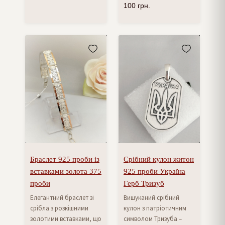
100
грн.
Браслет 925 проби із
Срібний кулон житон
вставками золота 375
925 проби Україна
проби
Герб Тризуб
Елегантний браслет зі
Вишуканий срібний
срібла з розкішними
кулон з патріотичним
золотими вставками, що
символом Тризуба –