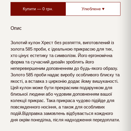
Купити —
0
грн.
Улюблене ♥
Опис
Золотий кулон Хрест без розпяття, виготовлений із
золота 585 проби, є ідеальною прикрасою для тих,
хто цінує естетику та символізм. Його ергономічна
форма та сучасний дизайн зроблять його
неперевершеним доповненням до будь-якого образу.
Золото 585 проби надає виробу особливого блиску та
якості, а вставка з цирконію додає йому вишуканості.
Цей кулон може бути прекрасним подарунком для
близької людини або чудовим доповненням вашої
колекції прикрас. Така прикраса чудово підійде для
повсякденного носіння, а також для особливих
подій.Відправка замовлень відбувається кождного
дня окрім понеділка, після надходження передоплати.