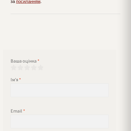
за
посиланням
.
Ваша оцінка
*
Ім'я
*
Email
*