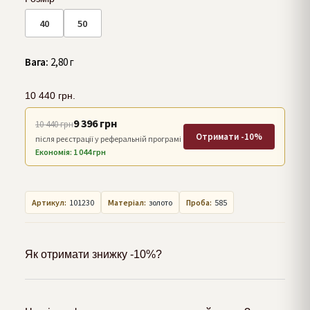
40
50
Вага:
2,80 г
10 440
грн.
9 396 грн
10 440 грн
Отримати -10%
після реєстрації у реферальній програмі
Економія: 1 044 грн
Артикул:
101230
Матеріал:
золото
Проба:
585
Як отримати знижку -10%?