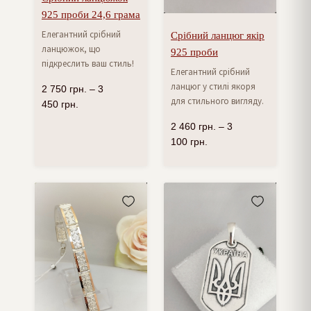
925 проби 24,6 грама
Елегантний срібний
Срібний ланцюг якір
ланцюжок, що
925 проби
підкреслить ваш стиль!
Елегантний срібний
ланцюг у стилі якоря
2 750
грн.
–
3
для стильного вигляду.
450
грн.
2 460
грн.
–
3
100
грн.