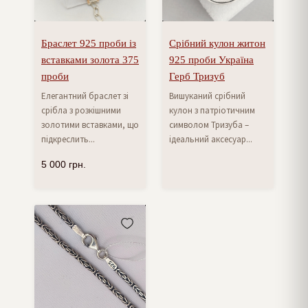
Браслет 925 проби із
Срібний кулон житон
вставками золота 375
925 проби Україна
проби
Герб Тризуб
Елегантний браслет зі
Вишуканий срібний
срібла з розкішними
кулон з патріотичним
золотими вставками, що
символом Тризуба –
підкреслить...
ідеальний аксесуар...
5 000
грн.