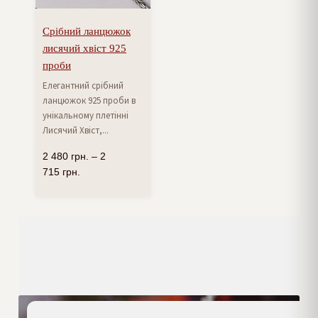
Срібний ланцюжок
лисячий хвіст 925
проби
Елегантний срібний
ланцюжок 925 проби в
унікальному плетінні
Лисячий Хвіст,...
2 480
грн.
–
2
715
грн.