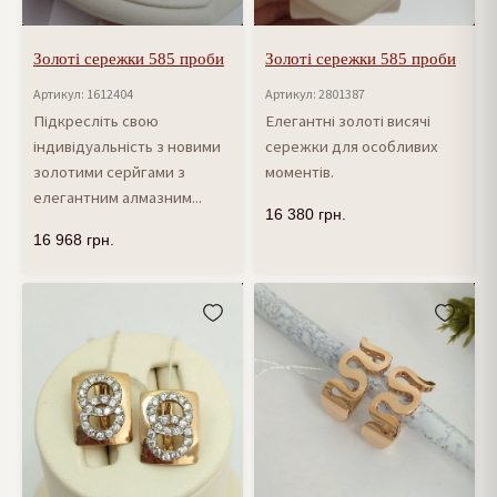
Золоті сережки 585 проби
Золоті сережки 585 проби
Артикул: 1612404
Артикул: 2801387
Підкресліть свою
Елегантні золоті висячі
індивідуальність з новими
сережки для особливих
золотими серйгами з
моментів.
елегантним алмазним...
16 380
грн.
16 968
грн.