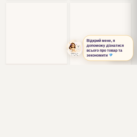
Відкрий мене, я
допоможу дізнатися
всього про товар та
0
зекономити
Золоті сережки 585 проби
Артикул: 1011258
Неповторні сережки , які
Золоті сережки 585 проби
підкреслять вашу
Артикул: 586116
індивідуальність.
Стильні золоті сережки з
11 094
грн.
ефектним цирконом, які
привертають увагу.
10 248
грн.