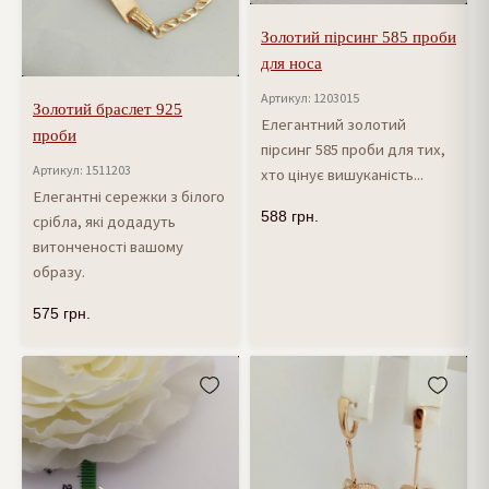
Золотий пірсинг 585 проби
для носа
Артикул: 1203015
Золотий браслет 925
Елегантний золотий
проби
пірсинг 585 проби для тих,
Артикул: 1511203
хто цінує вишуканість...
Елегантні сережки з білого
588
грн.
срібла, які додадуть
витонченості вашому
образу.
575
грн.