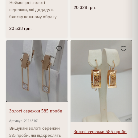
Неймовірні золоті
20 328
грн.
сережки, які додадуть
блиску кожному образу.
20 538
грн.
Золоті сережки 585 проби
Артикул: 21145101
Вишукані золоті сережки
Золоті сережки 585 проби
585 проби, які підкреслять