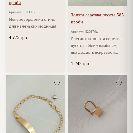
проби
Артикул: 1311112
Золота сережка пусета 585
Неперевершений стиль
проби
для маленьких модниць!
Артикул: 520279ш
4 773
грн.
Елегантна золота сережка
пусета з білим камінням,
яка додасть яскравості...
1 242
грн.