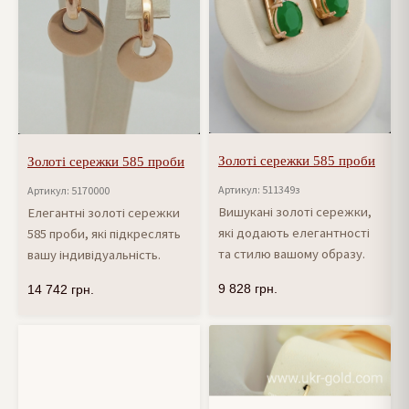
Золоті сережки 585 проби
Золоті сережки 585 проби
Артикул: 511349з
Артикул: 5170000
Вишукані золоті сережки,
Елегантні золоті сережки
які додають елегантності
585 проби, які підкреслять
та стилю вашому образу.
вашу індивідуальність.
9 828
грн.
14 742
грн.