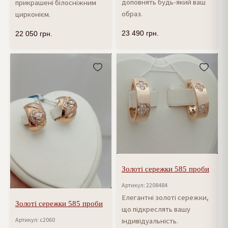
доповнять будь-який ваш
прикрашені білосніжним
образ.
цирконієм.
23 490
грн.
22 050
грн.
Золоті сережки 585 проби
Артикул: 2208484
Елегантні золоті сережки,
Золоті сережки 585 проби
що підкреслять вашу
Артикул: с2060
індивідуальність.