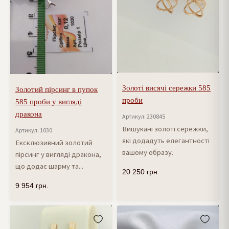
Золоті висячі сережки 585
Золотий пірсинг в пупок
проби
585 проби у вигляді
дракона
Артикул: 230845
Вишукані золоті сережки,
Артикул: 1030
які додадуть елегантності
Ексклюзивний золотий
вашому образу.
пірсинг у вигляді дракона,
що додає шарму та...
20 250
грн.
9 954
грн.